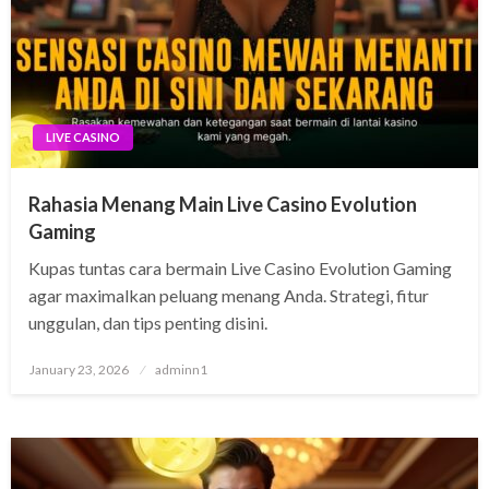
LIVE CASINO
Rahasia Menang Main Live Casino Evolution
Gaming
Kupas tuntas cara bermain Live Casino Evolution Gaming
agar maximalkan peluang menang Anda. Strategi, fitur
unggulan, dan tips penting disini.
Posted
January 23, 2026
adminn1
on