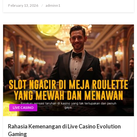
Posted
February 13, 2026
adminn1
on
LIVE CASINO
Rahasia Kemenangan di Live Casino Evolution
Gaming