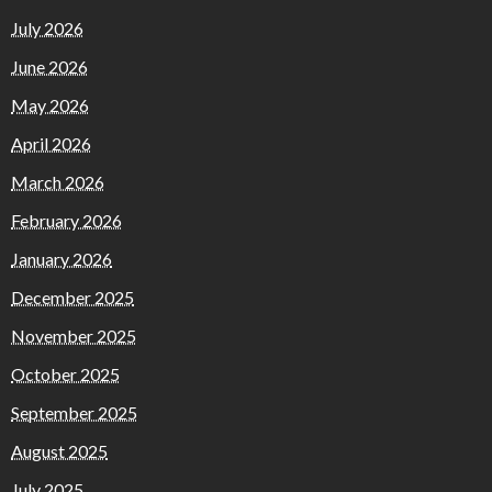
July 2026
June 2026
May 2026
April 2026
March 2026
February 2026
January 2026
December 2025
November 2025
October 2025
September 2025
August 2025
July 2025