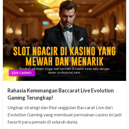
LIVE CASINO
Rahasia Kemenangan Baccarat Live Evolution
Gaming Terungkap!
Ungkap strategi dan fitur unggulan Baccarat Live dari
Evolution Gaming yang membuat permainan casino ini jadi
favorit para pemain di seluruh dunia.