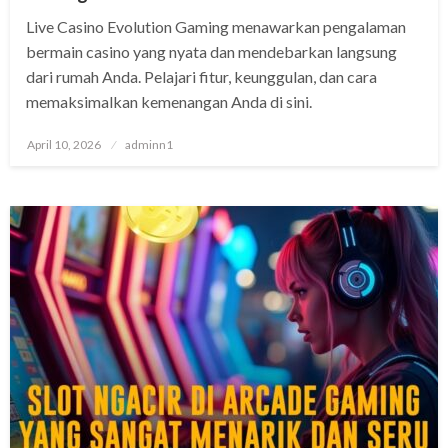
Live Casino Evolution Gaming menawarkan pengalaman
bermain casino yang nyata dan mendebarkan langsung
dari rumah Anda. Pelajari fitur, keunggulan, dan cara
memaksimalkan kemenangan Anda di sini.
Posted
April 10, 2026
adminn1
on