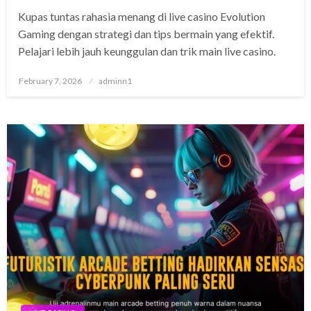
Kupas tuntas rahasia menang di live casino Evolution
Gaming dengan strategi dan tips bermain yang efektif.
Pelajari lebih jauh keunggulan dan trik main live casino.
Posted
February 7, 2026
adminn1
on