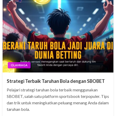
OLAHRAGA
Strategi Terbaik Taruhan Bola dengan SBOBET
Pelajari strategi taruhan bola terbaik menggunakan
SBOBET, salah satu platform sportsbook terpopuler. Tips
dan trik untuk meningkatkan peluang menang Anda dalam
taruhan bola.