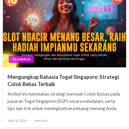
OLAHRAGA
Mengungkap Rahasia Togel Singapore: Strategi
Colok Bebas Terbaik
Artikel ini membahas strategi bermain Colok Bebas pada
pasaran Togel Singapore (SGP) secara mendalam, serta
tips dan trik untuk meningkatkan peluang menang Anda.
Posted
April 6, 2026
adminn1
on