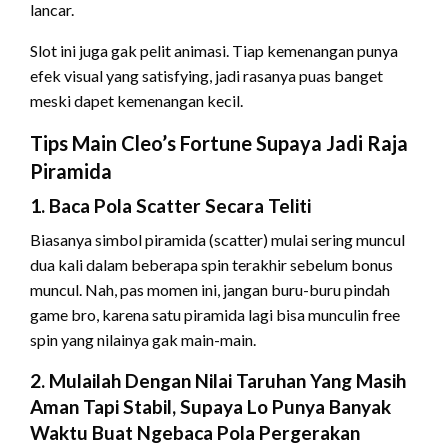
lancar.
Slot ini juga gak pelit animasi. Tiap kemenangan punya
efek visual yang satisfying, jadi rasanya puas banget
meski dapet kemenangan kecil.
Tips Main Cleo’s Fortune Supaya Jadi Raja
Piramida
1. Baca Pola Scatter Secara Teliti
Biasanya simbol piramida (scatter) mulai sering muncul
dua kali dalam beberapa spin terakhir sebelum bonus
muncul. Nah, pas momen ini, jangan buru-buru pindah
game bro, karena satu piramida lagi bisa munculin free
spin yang nilainya gak main-main.
2. Mulailah Dengan Nilai Taruhan Yang Masih
Aman Tapi Stabil, Supaya Lo Punya Banyak
Waktu Buat Ngebaca Pola Pergerakan