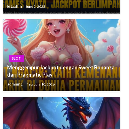
kitaallin
June 2, 2025
SLOT
Menggempur Jackpot dengan Sweet Bonanza
dari Pragmatic Play
adminn1
February 10, 2026