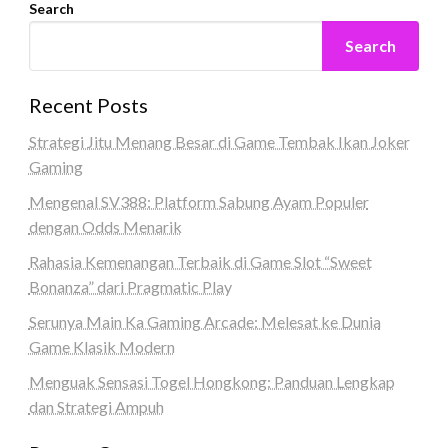
Search
Search
Recent Posts
Strategi Jitu Menang Besar di Game Tembak Ikan Joker
Gaming
Mengenal SV388: Platform Sabung Ayam Populer
dengan Odds Menarik
Rahasia Kemenangan Terbaik di Game Slot “Sweet
Bonanza” dari Pragmatic Play
Serunya Main Ka Gaming Arcade: Melesat ke Dunia
Game Klasik Modern
Menguak Sensasi Togel Hongkong: Panduan Lengkap
dan Strategi Ampuh