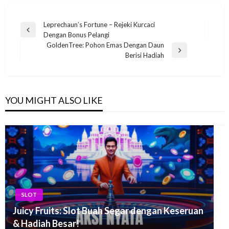
Post
Leprechaun’s Fortune – Rejeki Kurcaci
Previous
Dengan Bonus Pelangi
navigation
Post
GoldenTree: Pohon Emas Dengan Daun
Next
Berisi Hadiah
Post
YOU MIGHT ALSO LIKE
SLOT
Juicy Fruits: Slot Buah Segar dengan Keseruan
& Hadiah Besar!