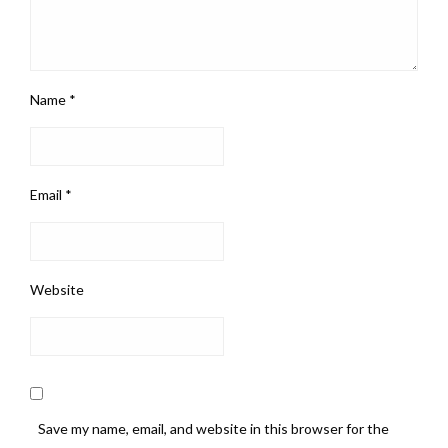
Name
*
Email
*
Website
Save my name, email, and website in this browser for the