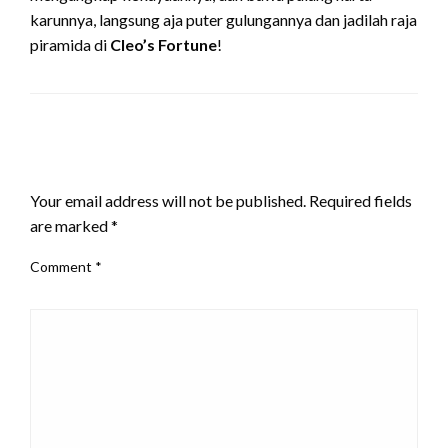
karunnya, langsung aja puter gulungannya dan jadilah raja
piramida di
Cleo’s Fortune
!
LEAVE A RESPONSE
Your email address will not be published.
Required fields
are marked
*
Comment
*