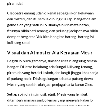
piramida!
Cleopatra emang udah dikenal sebagai ikon kekayaan
dan misteri, dan itu semua dibungkus rapi banget dalam
game slot yang satu ini. Visualnya bikin mata betah,
fiturnya bikin hati senang, dan peluang jackpot-nya bikin
dompet bergetar. Yuk kita bongkar bareng-bareng isi
kuil sang ratu!
Visual dan Atmosfer Ala Kerajaan Mesir
Begitu lo buka gamenya, suasana Mesir langsung terasa
banget. Di latar belakang ada Sungai Nil yang tenang,
piramida yang berdiri kokoh, dan langit jingga khas senja
di padang pasir. Di sisi gulungan ada dua patung dewa
Mesir yang seolah-olah jadi penjaga harta karun Cleo.
Setiap spin diiringi musik etnik Mesir yang lembut,
ditambah animasi simbol emas yang menyala kalau lo
dapet kemenangan. Pokoknya atmosfernya bikin lo