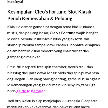
kuncinya!
Kesimpulan: Cleo’s Fortune, Slot Klasik
Penuh Kemewahan & Peluang
Kalau lo demen game slot dengan tema klasik, nuansa
mistis, dan peluang besar,
Cleo’s Fortune
wajib banget
lo coba. Semua unsur Mesir kuno yang eksotis, dari
simbol piramida sampai dewi cantik Cleopatra, disajikan
dalam bentuk visual modern yang enak dilihat dan
gampang dimainkan.
Fitur-fitur seperti free spin chamber, bonus trail, dan
blessing dari para dewa Mesir bikin tiap spin punya rasa
deg-degan. Dan yang paling penting, game ini bisa ngasih
lo kemenangan yang gak cuma bikin senyum, tapi juga
bikin
saldo lo nambah
!
Jadi bro, kalau lo siap menjelajah kuil rahasia Cleopatra,
mengungkap kekayaannya, dan bawa pulang harta