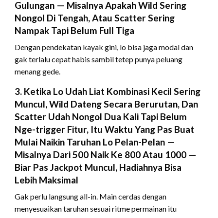
Gulungan — Misalnya Apakah Wild Sering
Nongol Di Tengah, Atau Scatter Sering
Nampak Tapi Belum Full Tiga
Dengan pendekatan kayak gini, lo bisa jaga modal dan
gak terlalu cepat habis sambil tetep punya peluang
menang gede.
3. Ketika Lo Udah Liat Kombinasi Kecil Sering
Muncul, Wild Dateng Secara Berurutan, Dan
Scatter Udah Nongol Dua Kali Tapi Belum
Nge-trigger Fitur, Itu Waktu Yang Pas Buat
Mulai Naikin Taruhan Lo Pelan-Pelan —
Misalnya Dari 500 Naik Ke 800 Atau 1000 —
Biar Pas Jackpot Muncul, Hadiahnya Bisa
Lebih Maksimal
Gak perlu langsung all-in. Main cerdas dengan
menyesuaikan taruhan sesuai ritme permainan itu