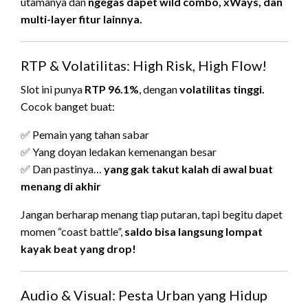
utamanya dan
ngegas dapet wild combo, xWays, dan
multi-layer fitur lainnya.
RTP & Volatilitas: High Risk, High Flow!
Slot ini punya
RTP 96.1%
, dengan
volatilitas tinggi.
Cocok banget buat:
✅ Pemain yang tahan sabar
✅ Yang doyan ledakan kemenangan besar
✅ Dan pastinya…
yang gak takut kalah di awal buat
menang di akhir
Jangan berharap menang tiap putaran, tapi begitu dapet
momen “coast battle”,
saldo bisa langsung lompat
kayak beat yang drop!
Audio & Visual: Pesta Urban yang Hidup