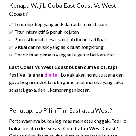
Kenapa Wajib Coba East Coast Vs West
Coast?
✅ Tema hip-hop yang unik dan anti-mainstream
✅ Fitur interaktif & penuh kejutan
✅ Potensi hadiah besar sampai ribuan kali lipat
✅ Visual dan musik yang asik buat nongkrong
✅ Cocok buat pemain yang suka game berkarakter
East Coast Vs West Coast bukan cuma slot, tapi
festival jalanan
digital
.
Lo gak akan nemu suasana dan
gaya begini di slot lain. Ini game buat mereka yang suka
sensasi, gaya, dan… kemenangan besar.
Penutup: Lo Pilih Tim East atau West?
Pertanyaannya bukan lagi mau main atau enggak. Tapi,
lo
bakal berdiri di sisi East Coast atau West Coast?
Gak peduli pilihannya, dua-duanya bisa kasih lo
cuan