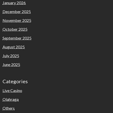
January 2026
December 2025
November 2025
October 2025
September 2025
August 2025
July 2025
June 2025
Categories
Live Casino
Olahraga
Others