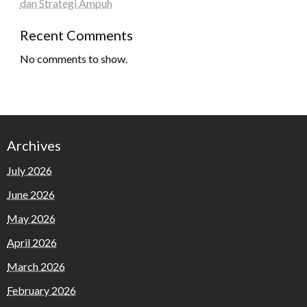
dan Strategi Ampuh
Recent Comments
No comments to show.
Archives
July 2026
June 2026
May 2026
April 2026
March 2026
February 2026