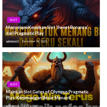
SLOT
Menyelami Keunikan Slot ‘Sweet Bonanza’
dari Pragmatic Play
adminn1
December 28, 2025
SLOT
Mainkan Slot Gates of Olympus Pragmatic
Play: Kemenangan Besar Menanti
adminn1
July 31, 2025