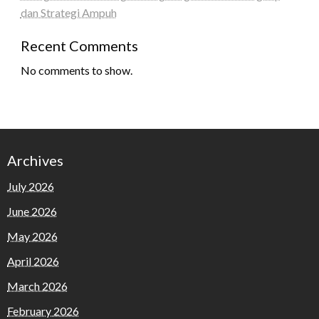
dan Strategi Ampuh
Recent Comments
No comments to show.
Archives
July 2026
June 2026
May 2026
April 2026
March 2026
February 2026