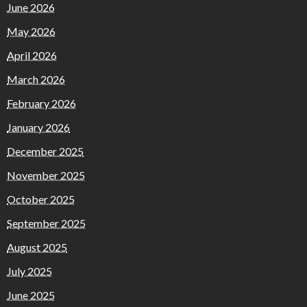
June 2026
May 2026
April 2026
March 2026
February 2026
January 2026
December 2025
November 2025
October 2025
September 2025
August 2025
July 2025
June 2025