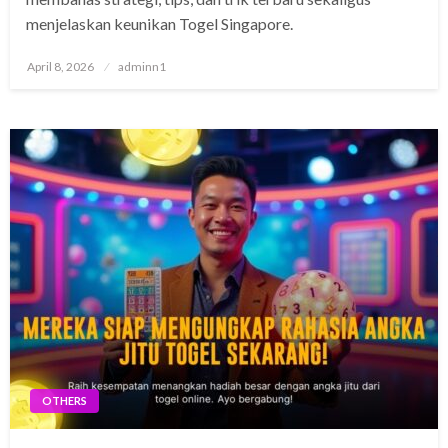
menjelaskan keunikan Togel Singapore.
Posted
April 8, 2026
adminn1
on
OTHERS