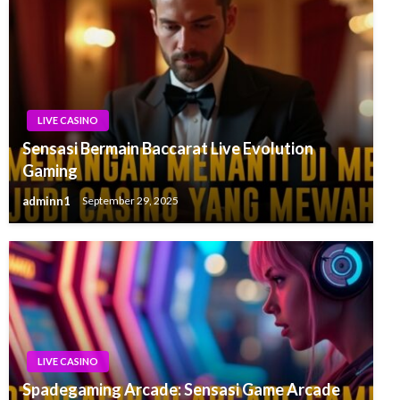
LIVE CASINO
Sensasi Bermain Baccarat Live Evolution
Gaming
adminn1
September 29, 2025
LIVE CASINO
Spadegaming Arcade: Sensasi Game Arcade