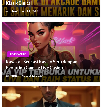
Klasik Digital
adminn1
April 1, 2026
LIVE CASINO
Rasakan Sensasi Kasino Seru dengan
Evolution Gaming Live Casino
adminn1
August 12, 2025