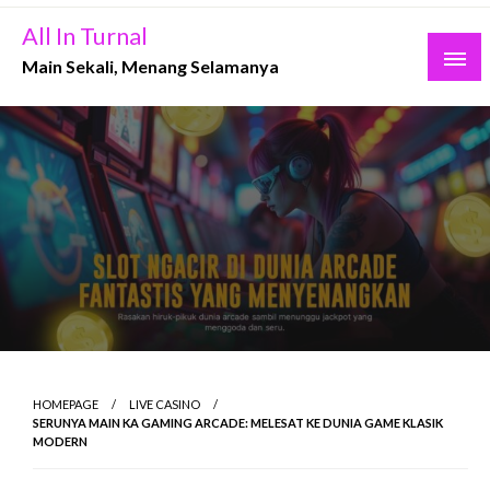
Skip
All In Turnal
to
Main Sekali, Menang Selamanya
content
HOMEPAGE
LIVE CASINO
SERUNYA MAIN KA GAMING ARCADE: MELESAT KE DUNIA GAME KLASIK
MODERN