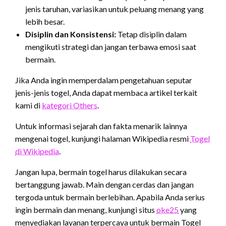
jenis taruhan, variasikan untuk peluang menang yang
lebih besar.
Disiplin dan Konsistensi:
Tetap disiplin dalam
mengikuti strategi dan jangan terbawa emosi saat
bermain.
Jika Anda ingin memperdalam pengetahuan seputar
jenis-jenis togel, Anda dapat membaca artikel terkait
kami di
kategori Others
.
Untuk informasi sejarah dan fakta menarik lainnya
mengenai togel, kunjungi halaman Wikipedia resmi
Togel
di Wikipedia
.
Jangan lupa, bermain togel harus dilakukan secara
bertanggung jawab. Main dengan cerdas dan jangan
tergoda untuk bermain berlebihan. Apabila Anda serius
ingin bermain dan menang, kunjungi situs
oke25
yang
menyediakan layanan terpercaya untuk bermain Togel