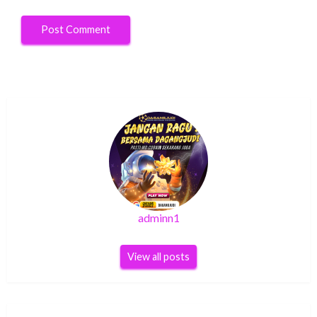
adminn1
View all posts