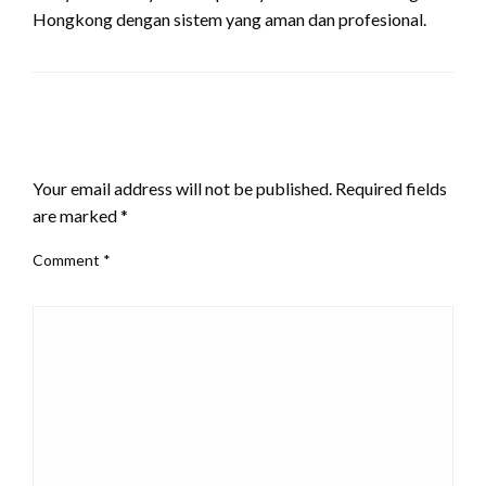
Hongkong dengan sistem yang aman dan profesional.
LEAVE A RESPONSE
Your email address will not be published.
Required fields
are marked
*
Comment
*