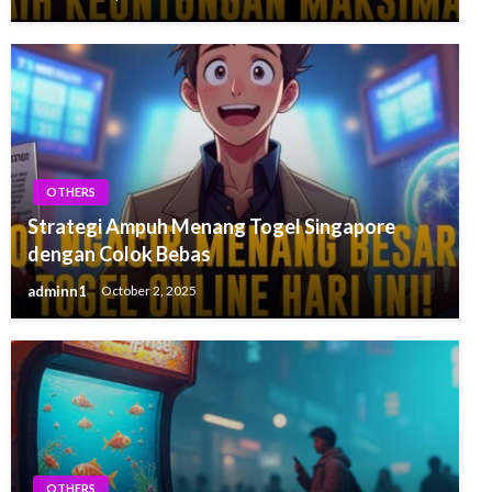
OTHERS
Strategi Ampuh Menang Togel Singapore
dengan Colok Bebas
adminn1
October 2, 2025
OTHERS