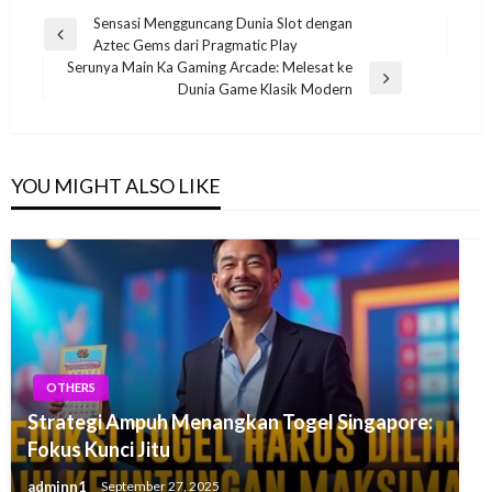
Post
Sensasi Mengguncang Dunia Slot dengan
Previous
Aztec Gems dari Pragmatic Play
navigation
Post
Serunya Main Ka Gaming Arcade: Melesat ke
Next
Dunia Game Klasik Modern
Post
YOU MIGHT ALSO LIKE
OTHERS
Strategi Ampuh Menangkan Togel Singapore:
Fokus Kunci Jitu
adminn1
September 27, 2025