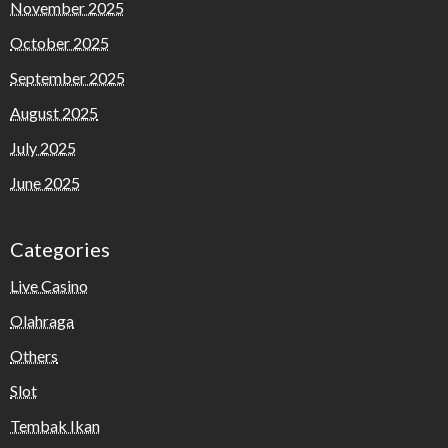
November 2025
October 2025
September 2025
August 2025
July 2025
June 2025
Categories
Live Casino
Olahraga
Others
Slot
Tembak Ikan