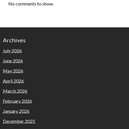
No comments to show.
Archives
July 2026
June 2026
May 2026
April 2026
March 2026
February 2026
January 2026
December 2025