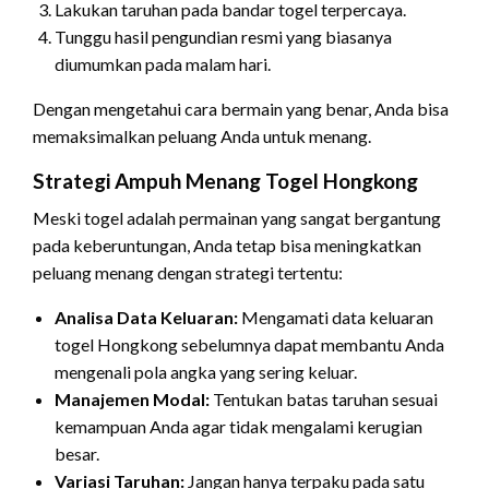
Lakukan taruhan pada bandar togel terpercaya.
Tunggu hasil pengundian resmi yang biasanya
diumumkan pada malam hari.
Dengan mengetahui cara bermain yang benar, Anda bisa
memaksimalkan peluang Anda untuk menang.
Strategi Ampuh Menang Togel Hongkong
Meski togel adalah permainan yang sangat bergantung
pada keberuntungan, Anda tetap bisa meningkatkan
peluang menang dengan strategi tertentu:
Analisa Data Keluaran:
Mengamati data keluaran
togel Hongkong sebelumnya dapat membantu Anda
mengenali pola angka yang sering keluar.
Manajemen Modal:
Tentukan batas taruhan sesuai
kemampuan Anda agar tidak mengalami kerugian
besar.
Variasi Taruhan:
Jangan hanya terpaku pada satu