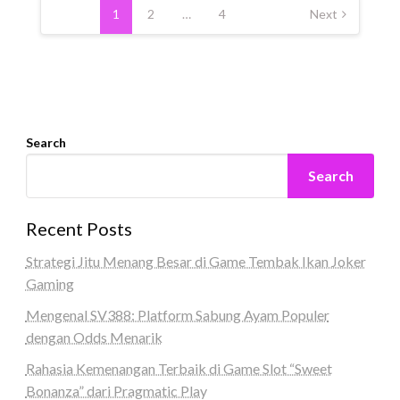
pagination
1
2
…
4
Next
Search
Search
Recent Posts
Strategi Jitu Menang Besar di Game Tembak Ikan Joker
Gaming
Mengenal SV388: Platform Sabung Ayam Populer
dengan Odds Menarik
Rahasia Kemenangan Terbaik di Game Slot “Sweet
Bonanza” dari Pragmatic Play