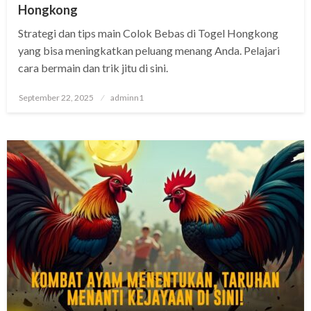
Hongkong
Strategi dan tips main Colok Bebas di Togel Hongkong
yang bisa meningkatkan peluang menang Anda. Pelajari
cara bermain dan trik jitu di sini.
Posted
September 22, 2025
adminn1
on