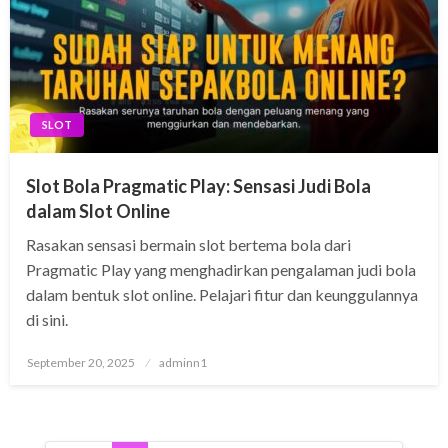
SLOT
Slot Bola Pragmatic Play: Sensasi Judi Bola
dalam Slot Online
Rasakan sensasi bermain slot bertema bola dari
Pragmatic Play yang menghadirkan pengalaman judi bola
dalam bentuk slot online. Pelajari fitur dan keunggulannya
di sini.
Posted
September 20, 2025
adminn1
on
Posts