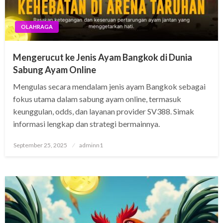
OLAHRAGA
Mengerucut ke Jenis Ayam Bangkok di Dunia
Sabung Ayam Online
Mengulas secara mendalam jenis ayam Bangkok sebagai
fokus utama dalam sabung ayam online, termasuk
keunggulan, odds, dan layanan provider SV388. Simak
informasi lengkap dan strategi bermainnya.
Posted
September 25, 2025
adminn1
on