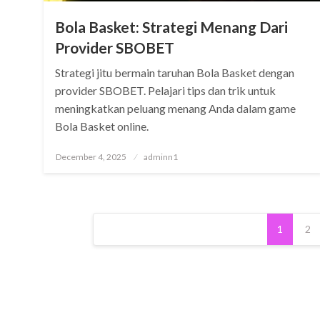
Bola Basket: Strategi Menang Dari
Provider SBOBET
Strategi jitu bermain taruhan Bola Basket dengan
provider SBOBET. Pelajari tips dan trik untuk
meningkatkan peluang menang Anda dalam game
Bola Basket online.
Posted
December 4, 2025
adminn1
on
Posts
1
2
pagination