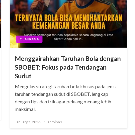
OLAHRAGA
Menggairahkan Taruhan Bola dengan
SBOBET: Fokus pada Tendangan
Sudut
Mengulas strategi taruhan bola khusus pada jenis
taruhan tendangan sudut di SBOBET, lengkap
dengan tips dan trik agar peluang menang lebih
maksimal.
Posted
January 5, 2026
adminn1
on