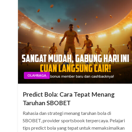
OLAHRAGA
Predict Bola: Cara Tepat Menang
Taruhan SBOBET
Rahasia dan strategi menang taruhan bola di
SBOBET, provider sportsbook terpercaya. Pelajari
tips predict bola yang tepat untuk memaksimalkan