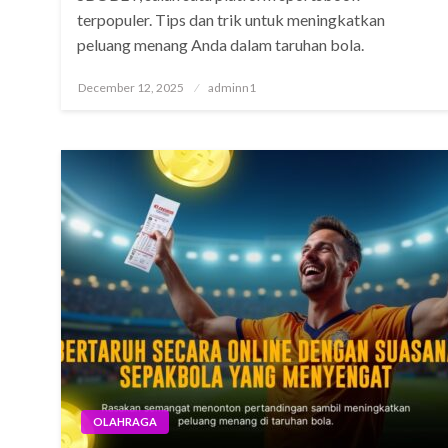
terpopuler. Tips dan trik untuk meningkatkan
peluang menang Anda dalam taruhan bola.
Posted
December 12, 2025
adminn1
on
OLAHRAGA