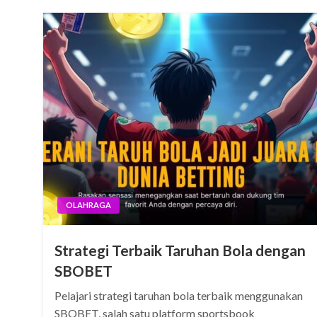
OLAHRAGA
Strategi Terbaik Taruhan Bola dengan
SBOBET
Pelajari strategi taruhan bola terbaik menggunakan
SBOBET, salah satu platform sportsbook