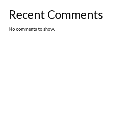
Recent Comments
No comments to show.