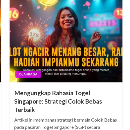
OLAHRAGA
Mengungkap Rahasia Togel
Singapore: Strategi Colok Bebas
Terbaik
Artikel ini membahas strategi bermain Colok Bebas
pada pasaran Togel Singapore (SGP) secara