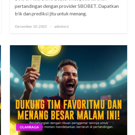
pertandingan dengan provider SBOBET. Dapatkan
trik dan prediksi jitu untuk menang.
Posted
December 10, 2025
adminn1
on
OLAHRAGA