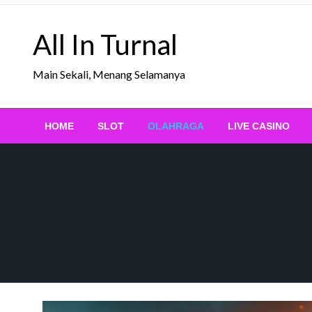
Skip
to
All In Turnal
content
Main Sekali, Menang Selamanya
HOME
SLOT
OLAHRAGA
LIVE CASINO