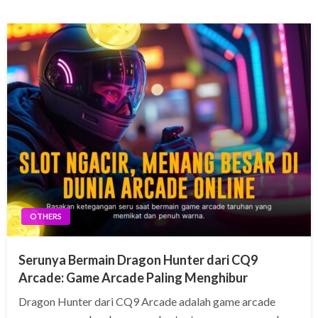
OTHERS
Serunya Bermain Dragon Hunter dari CQ9
Arcade: Game Arcade Paling Menghibur
Dragon Hunter dari CQ9 Arcade adalah game arcade