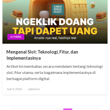
OTHERS
Mengenal Slot: Teknologi, Fitur, dan
Implementasinya
Artikel ini membahas secara mendalam tentang teknologi
slot, fitur utama, serta bagaimana implementasinya di
berbagai platform digital.
Posted
July 9, 2025
adminn1
on
Posts