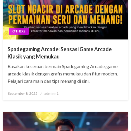
OTHERS
Spadegaming Arcade: Sensasi Game Arcade
Klasik yang Memukau
Rasakan keseruan bermain Spadegaming Arcade, game
arcade klasik dengan grafis memukau dan fitur modern.
Pelajari cara main dan tips menang di sini.
Posted
September 8, 2025
adminn1
on