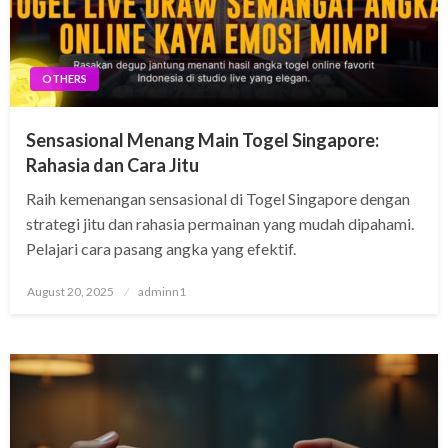
OTHERS
Sensasional Menang Main Togel Singapore:
Rahasia dan Cara Jitu
Raih kemenangan sensasional di Togel Singapore dengan
strategi jitu dan rahasia permainan yang mudah dipahami.
Pelajari cara pasang angka yang efektif.
Posted
August 20, 2025
adminn1
on