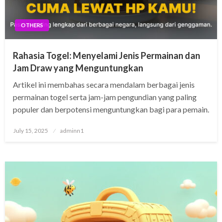
OTHERS
Rahasia Togel: Menyelami Jenis Permainan dan
Jam Draw yang Menguntungkan
Artikel ini membahas secara mendalam berbagai jenis
permainan togel serta jam-jam pengundian yang paling
populer dan berpotensi menguntungkan bagi para pemain.
Posted
July 15, 2025
adminn1
on