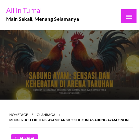
Skip
All In Turnal
to
Main Sekali, Menang Selamanya
content
HOMEPAGE
OLAHRAGA
MENGERUCUT KE JENIS AYAM BANGKOK DI DUNIA SABUNG AYAM ONLINE
OLAHRAGA