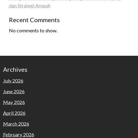
dan Strategi Ampuh
Recent Comments
No comments to show.
Archives
July 2026
June 2026
May 2026
April 2026
March 2026
February 2026