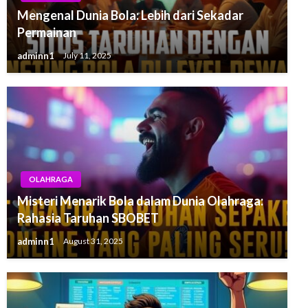
Mengenal Dunia Bola: Lebih dari Sekadar
Permainan
adminn1
July 11, 2025
OLAHRAGA
Misteri Menarik Bola dalam Dunia Olahraga:
Rahasia Taruhan SBOBET
adminn1
August 31, 2025