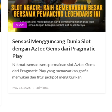
SLOT
Sensasi Mengguncang Dunia Slot
dengan Aztec Gems dari Pragmatic
Play
Nikmati sensasi seru permainan slot Aztec Gems
dari Pragmatic Play yang menawarkan grafis
memukau dan fitur jackpot menggiurkan.
Posted
May 18, 2026
adminn1
on