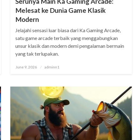
Serunya Main Ka Gaming Arcade:
Melesat ke Dunia Game Klasik
Modern
Jelajahi sensasi luar biasa dari Ka Gaming Arcade,
satu game arcade terbaik yang menggabungkan
unsur klasik dan modern demi pengalaman bermain
yang tak terlupakan.
Posted
June 9, 2026
adminn1
on