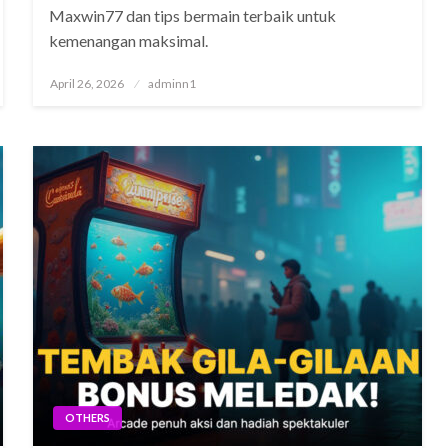
Maxwin77 dan tips bermain terbaik untuk
kemenangan maksimal.
Posted
April 26, 2026
adminn1
on
OTHERS