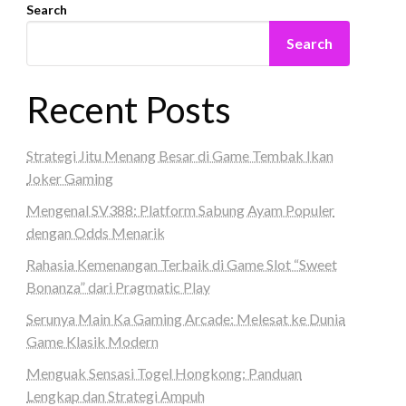
Search
Search
Recent Posts
Strategi Jitu Menang Besar di Game Tembak Ikan
Joker Gaming
Mengenal SV388: Platform Sabung Ayam Populer
dengan Odds Menarik
Rahasia Kemenangan Terbaik di Game Slot “Sweet
Bonanza” dari Pragmatic Play
Serunya Main Ka Gaming Arcade: Melesat ke Dunia
Game Klasik Modern
Menguak Sensasi Togel Hongkong: Panduan
Lengkap dan Strategi Ampuh