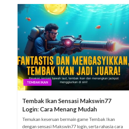
TEMBAK IKAN
Tembak Ikan Sensasi Makswin77
Login: Cara Menang Mudah
Temukan keseruan bermain game Tembak Ikan
dengan sensasi Makswin77 login, serta rahasia cara