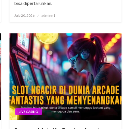
bisa dipertaruhkan.
Posted
July 20, 2026
adminn1
on
LIVE CASINO