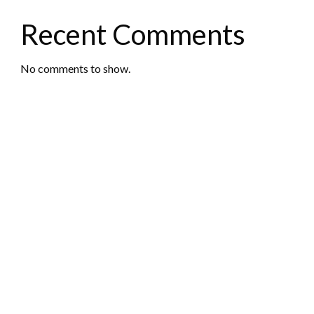
Recent Comments
No comments to show.