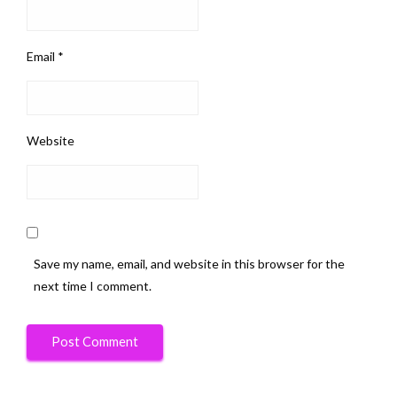
Email
*
Website
Save my name, email, and website in this browser for the
next time I comment.