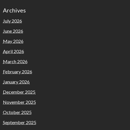
Archives
July 2026
June 2026
May 2026
April 2026
March 2026
February 2026
January 2026
December 2025
November 2025
October 2025
September 2025