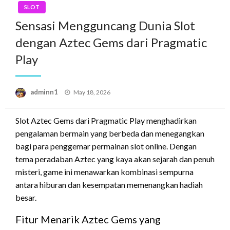
SLOT
Sensasi Mengguncang Dunia Slot
dengan Aztec Gems dari Pragmatic
Play
Posted
adminn1
May 18, 2026
on
Slot Aztec Gems dari Pragmatic Play menghadirkan
pengalaman bermain yang berbeda dan menegangkan
bagi para penggemar permainan slot online. Dengan
tema peradaban Aztec yang kaya akan sejarah dan penuh
misteri, game ini menawarkan kombinasi sempurna
antara hiburan dan kesempatan memenangkan hadiah
besar.
Fitur Menarik Aztec Gems yang