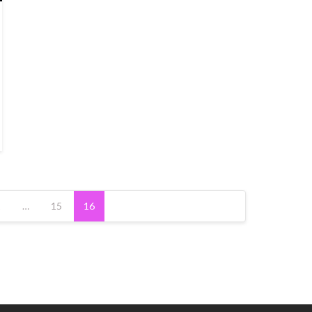
1
…
15
16