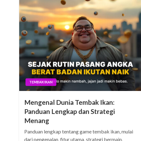
TEMBAK IKAN
Mengenal Dunia Tembak Ikan:
Panduan Lengkap dan Strategi
Menang
Panduan lengkap tentang game tembak ikan, mulai
dari pengenalan, fitur utama, strategi bermain,