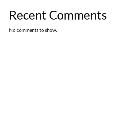
Recent Comments
No comments to show.