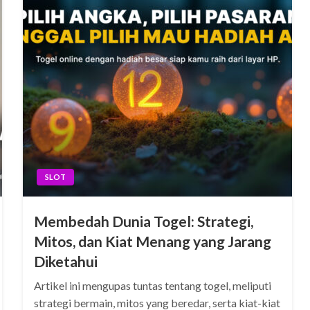
SLOT
Membedah Dunia Togel: Strategi,
Mitos, dan Kiat Menang yang Jarang
Diketahui
Artikel ini mengupas tuntas tentang togel, meliputi
strategi bermain, mitos yang beredar, serta kiat-kiat