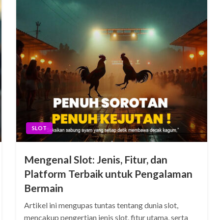
SLOT
Mengenal Slot: Jenis, Fitur, dan
Platform Terbaik untuk Pengalaman
Bermain
Artikel ini mengupas tuntas tentang dunia slot,
mencakup pengertian jenis slot, fitur utama, serta