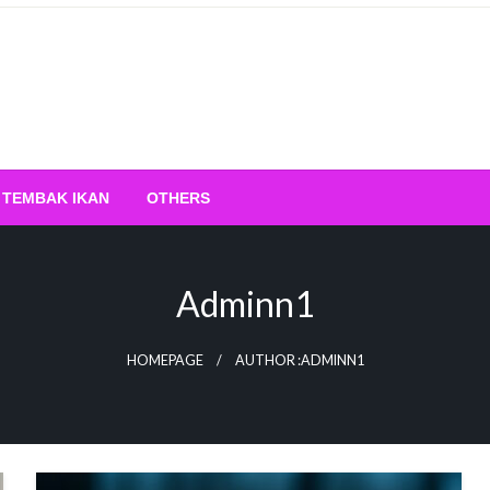
TEMBAK IKAN
OTHERS
Adminn1
HOMEPAGE
AUTHOR :ADMINN1