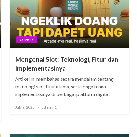
OTHERS
Mengenal Slot: Teknologi, Fitur, dan
Implementasinya
Artikel ini membahas secara mendalam tentang
teknologi slot, fitur utama, serta bagaimana
implementasinya di berbagai platform digital.
Posted
July 9, 2025
adminn1
on