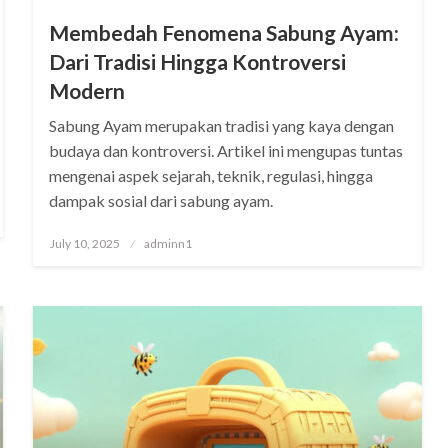
Membedah Fenomena Sabung Ayam:
Dari Tradisi Hingga Kontroversi
Modern
Sabung Ayam merupakan tradisi yang kaya dengan
budaya dan kontroversi. Artikel ini mengupas tuntas
mengenai aspek sejarah, teknik, regulasi, hingga
dampak sosial dari sabung ayam.
Posted
July 10, 2025
adminn1
on