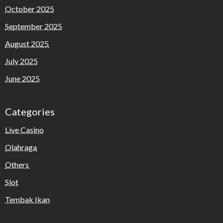
October 2025
September 2025
August 2025
July 2025
June 2025
Categories
Live Casino
Olahraga
Others
Slot
Tembak Ikan