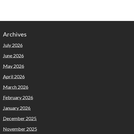
Archives
July 2026
June 2026
May 2026
April 2026
March 2026
February 2026
January 2026
December 2025
November 2025