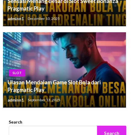
Sensasi Menang Besar di Slot Sweet Bonanza
Pragmatic Play
adminn1
December 10, 2025
SLOT
Ulasan Mendalam Game Slot Bola dari
Pragmatic Play
adminn1
September 13, 2025
Search
Search