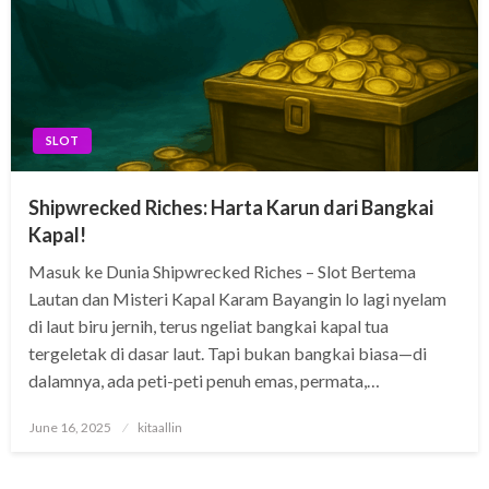
SLOT
Shipwrecked Riches: Harta Karun dari Bangkai
Kapal!
Masuk ke Dunia Shipwrecked Riches – Slot Bertema
Lautan dan Misteri Kapal Karam Bayangin lo lagi nyelam
di laut biru jernih, terus ngeliat bangkai kapal tua
tergeletak di dasar laut. Tapi bukan bangkai biasa—di
dalamnya, ada peti-peti penuh emas, permata,…
Posted
June 16, 2025
kitaallin
on