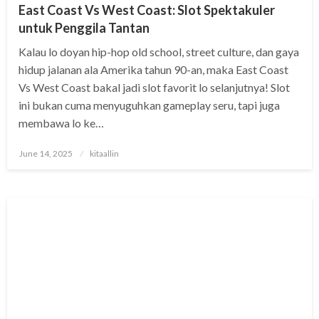
East Coast Vs West Coast: Slot Spektakuler
untuk Penggila Tantan
Kalau lo doyan hip-hop old school, street culture, dan gaya
hidup jalanan ala Amerika tahun 90-an, maka East Coast
Vs West Coast bakal jadi slot favorit lo selanjutnya! Slot
ini bukan cuma menyuguhkan gameplay seru, tapi juga
membawa lo ke…
Posted
June 14, 2025
kitaallin
on