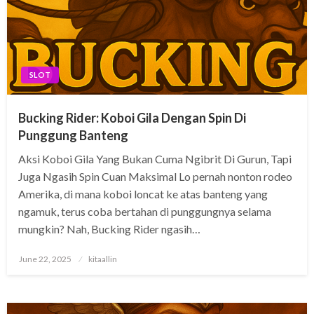
SLOT
Bucking Rider: Koboi Gila Dengan Spin Di
Punggung Banteng
Aksi Koboi Gila Yang Bukan Cuma Ngibrit Di Gurun, Tapi
Juga Ngasih Spin Cuan Maksimal Lo pernah nonton rodeo
Amerika, di mana koboi loncat ke atas banteng yang
ngamuk, terus coba bertahan di punggungnya selama
mungkin? Nah, Bucking Rider ngasih…
Posted
June 22, 2025
kitaallin
on