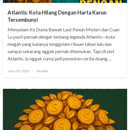
Atlantis: Kota Hilang Dengan Harta Karun
Tersembunyi
Menyelam Ke Dunia Bawah Laut Penuh Misteri dan Cuan
Lo pasti pernah denger tentang legenda Atlantis—kota
megah yang katanya tenggelam ribuan tahun lalu dan
sampai sekarang nggak pernah ditemukan. Tapi di slot
Atlantis, lo nggak cuma jadi penonton cerita doang….
Posted
June 20, 2025
kitaallin
on