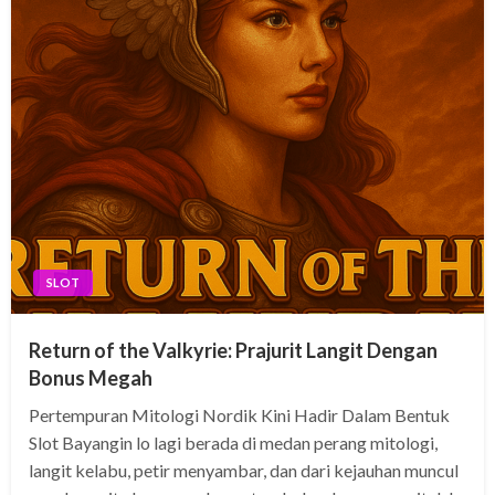
SLOT
Return of the Valkyrie: Prajurit Langit Dengan
Bonus Megah
Pertempuran Mitologi Nordik Kini Hadir Dalam Bentuk
Slot Bayangin lo lagi berada di medan perang mitologi,
langit kelabu, petir menyambar, dan dari kejauhan muncul