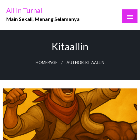
Skip
All In Turnal
to
Main Sekali, Menang Selamanya
content
Kitaallin
HOMEPAGE
AUTHOR :KITAALLIN