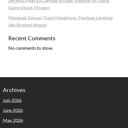
Serunya Main Ka Gaming Arcade: Melesat ke Dunia
Game Klasik Modern
Menguak Sensasi Togel Hongkong: Panduan Lengkap
dan Strategi Ampuh
Recent Comments
No comments to show.
Archives
July 2026
June 2026
May 2026