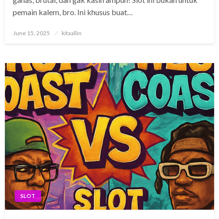
pemain kalem, bro. Ini khusus buat…
Posted
June 15, 2025
kitaallin
on
SLOT