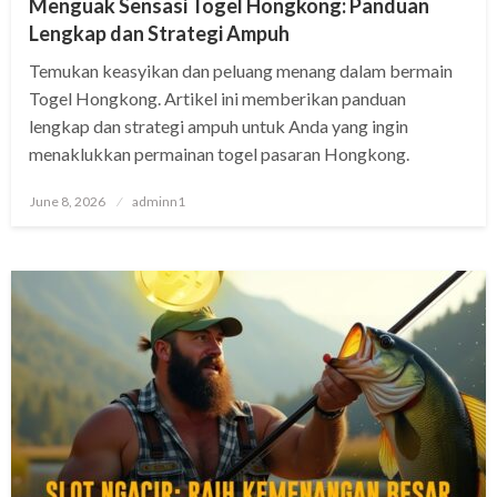
Menguak Sensasi Togel Hongkong: Panduan
Lengkap dan Strategi Ampuh
Temukan keasyikan dan peluang menang dalam bermain
Togel Hongkong. Artikel ini memberikan panduan
lengkap dan strategi ampuh untuk Anda yang ingin
menaklukkan permainan togel pasaran Hongkong.
Posted
June 8, 2026
adminn1
on