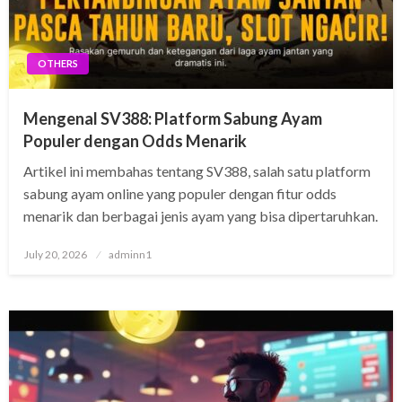
OTHERS
Mengenal SV388: Platform Sabung Ayam
Populer dengan Odds Menarik
Artikel ini membahas tentang SV388, salah satu platform
sabung ayam online yang populer dengan fitur odds
menarik dan berbagai jenis ayam yang bisa dipertaruhkan.
Posted
July 20, 2026
adminn1
on