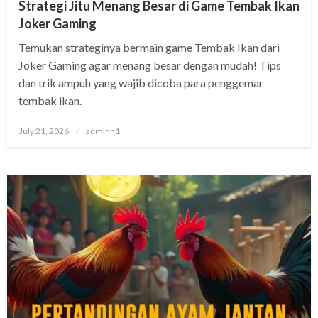
Strategi Jitu Menang Besar di Game Tembak Ikan
Joker Gaming
Temukan strateginya bermain game Tembak Ikan dari
Joker Gaming agar menang besar dengan mudah! Tips
dan trik ampuh yang wajib dicoba para penggemar
tembak ikan.
Posted
July 21, 2026
adminn1
on