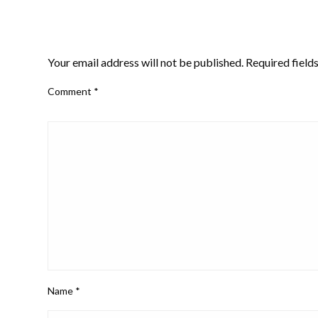
LEAVE A RESPONSE
Your email address will not be published.
Required field
Comment
*
Name
*