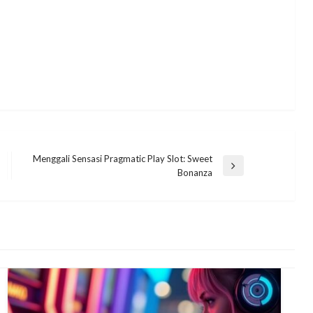
Menggali Sensasi Pragmatic Play Slot: Sweet
Next
Bonanza
Post