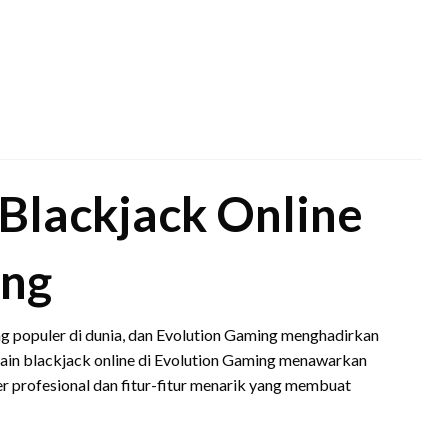
Blackjack Online
ing
ng populer di dunia, dan Evolution Gaming menghadirkan
main blackjack online di Evolution Gaming menawarkan
r profesional dan fitur-fitur menarik yang membuat