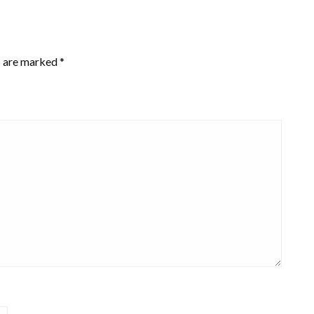
s are marked
*