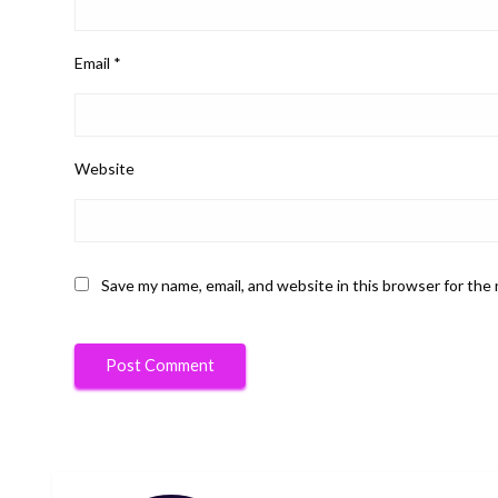
Email
*
Website
Save my name, email, and website in this browser for the