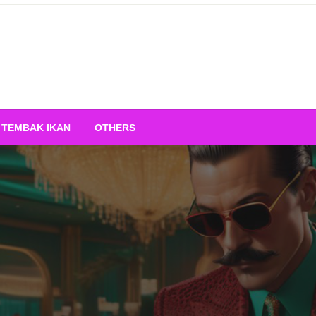
TEMBAK IKAN
OTHERS