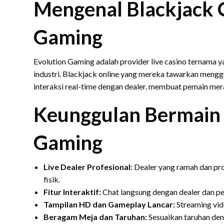
Mengenal Blackjack O
Gaming
Evolution Gaming adalah provider live casino ternama ya
industri. Blackjack online yang mereka tawarkan mengg
interaksi real-time dengan dealer, membuat pemain mer
Keunggulan Bermain B
Gaming
Live Dealer Profesional:
Dealer yang ramah dan pro
fisik.
Fitur Interaktif:
Chat langsung dengan dealer dan p
Tampilan HD dan Gameplay Lancar:
Streaming vid
Beragam Meja dan Taruhan:
Sesuaikan taruhan deng