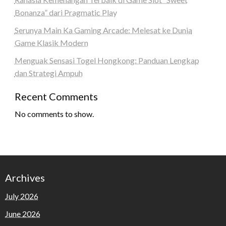
Bonanza” dari Pragmatic Play
Serunya Main Ka Gaming Arcade: Melesat ke Dunia
Game Klasik Modern
Menguak Sensasi Togel Hongkong: Panduan Lengkap
dan Strategi Ampuh
Recent Comments
No comments to show.
Archives
July 2026
June 2026