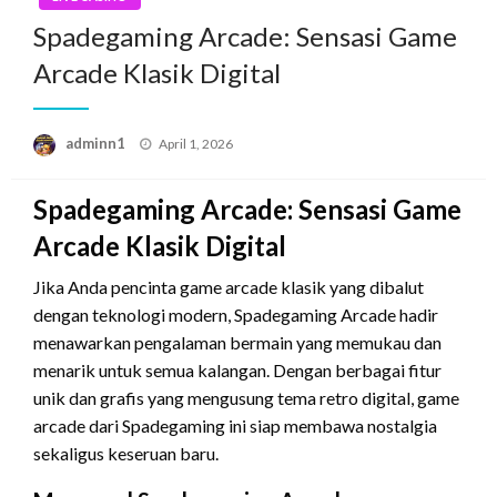
Spadegaming Arcade: Sensasi Game
Arcade Klasik Digital
Posted
adminn1
April 1, 2026
on
Spadegaming Arcade: Sensasi Game
Arcade Klasik Digital
Jika Anda pencinta game arcade klasik yang dibalut
dengan teknologi modern, Spadegaming Arcade hadir
menawarkan pengalaman bermain yang memukau dan
menarik untuk semua kalangan. Dengan berbagai fitur
unik dan grafis yang mengusung tema retro digital, game
arcade dari Spadegaming ini siap membawa nostalgia
sekaligus keseruan baru.