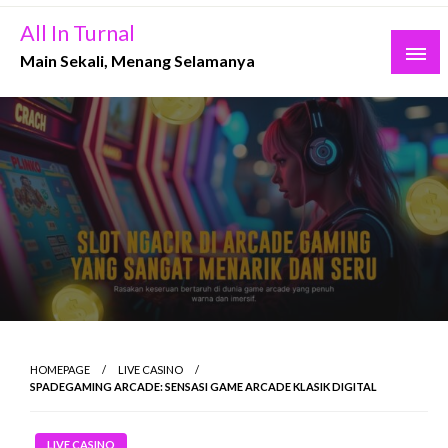
Skip
All In Turnal
to
Main Sekali, Menang Selamanya
content
HOMEPAGE
LIVE CASINO
SPADEGAMING ARCADE: SENSASI GAME ARCADE KLASIK DIGITAL
LIVE CASINO