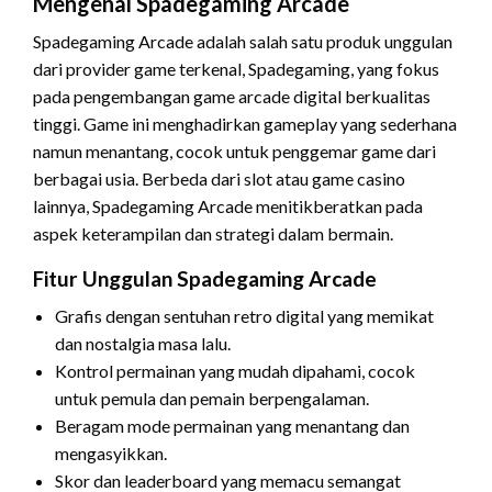
Mengenal Spadegaming Arcade
Spadegaming Arcade adalah salah satu produk unggulan
dari provider game terkenal, Spadegaming, yang fokus
pada pengembangan game arcade digital berkualitas
tinggi. Game ini menghadirkan gameplay yang sederhana
namun menantang, cocok untuk penggemar game dari
berbagai usia. Berbeda dari slot atau game casino
lainnya, Spadegaming Arcade menitikberatkan pada
aspek keterampilan dan strategi dalam bermain.
Fitur Unggulan Spadegaming Arcade
Grafis dengan sentuhan retro digital yang memikat
dan nostalgia masa lalu.
Kontrol permainan yang mudah dipahami, cocok
untuk pemula dan pemain berpengalaman.
Beragam mode permainan yang menantang dan
mengasyikkan.
Skor dan leaderboard yang memacu semangat