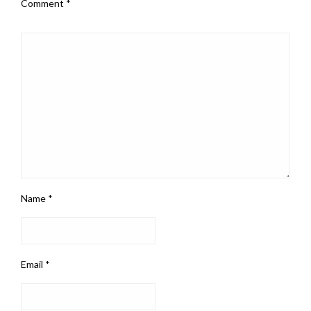
Comment
*
Name
*
Email
*