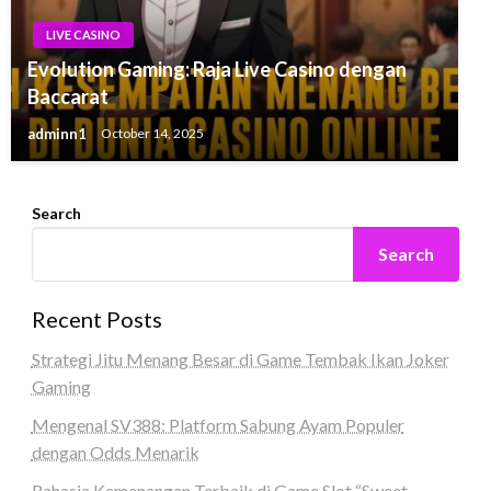
LIVE CASINO
Evolution Gaming: Raja Live Casino dengan
Baccarat
adminn1
October 14, 2025
Search
Search
Recent Posts
Strategi Jitu Menang Besar di Game Tembak Ikan Joker
Gaming
Mengenal SV388: Platform Sabung Ayam Populer
dengan Odds Menarik
Rahasia Kemenangan Terbaik di Game Slot “Sweet