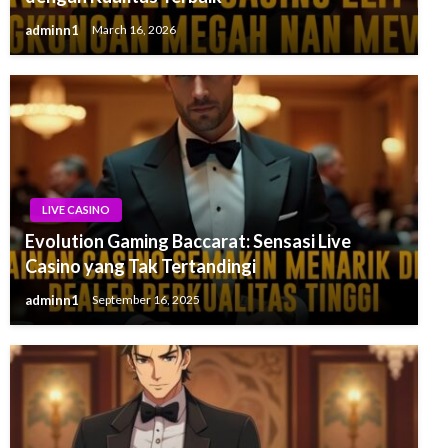
adminn1
March 16, 2026
LIVE CASINO
Evolution Gaming Baccarat: Sensasi Live
Casino yang Tak Tertandingi
adminn1
September 16, 2025