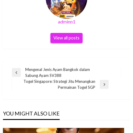
adminn1
View all posts
Post
Mengenal Jenis Ayam Bangkok dalam
Previous
Sabung Ayam SV388
navigation
Post
Togel Singapore: Strategi Jitu Menangkan
Next
Permainan Togel SGP
Post
YOU MIGHT ALSO LIKE