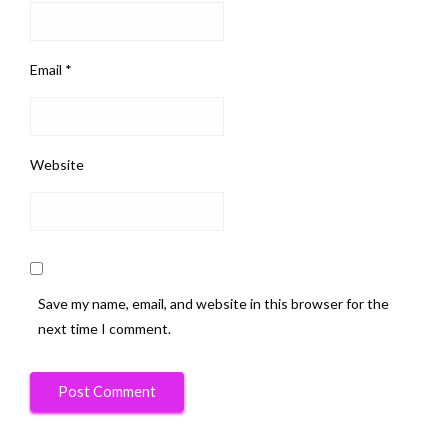
Email
*
Website
Save my name, email, and website in this browser for the
next time I comment.