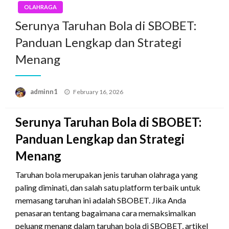
OLAHRAGA
Serunya Taruhan Bola di SBOBET:
Panduan Lengkap dan Strategi
Menang
Posted
adminn1
February 16, 2026
on
Serunya Taruhan Bola di SBOBET:
Panduan Lengkap dan Strategi
Menang
Taruhan bola merupakan jenis taruhan olahraga yang
paling diminati, dan salah satu platform terbaik untuk
memasang taruhan ini adalah SBOBET. Jika Anda
penasaran tentang bagaimana cara memaksimalkan
peluang menang dalam taruhan bola di SBOBET, artikel