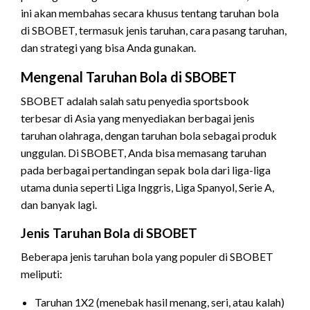
ini akan membahas secara khusus tentang taruhan bola
di SBOBET, termasuk jenis taruhan, cara pasang taruhan,
dan strategi yang bisa Anda gunakan.
Mengenal Taruhan Bola di SBOBET
SBOBET adalah salah satu penyedia sportsbook
terbesar di Asia yang menyediakan berbagai jenis
taruhan olahraga, dengan taruhan bola sebagai produk
unggulan. Di SBOBET, Anda bisa memasang taruhan
pada berbagai pertandingan sepak bola dari liga-liga
utama dunia seperti Liga Inggris, Liga Spanyol, Serie A,
dan banyak lagi.
Jenis Taruhan Bola di SBOBET
Beberapa jenis taruhan bola yang populer di SBOBET
meliputi:
Taruhan 1X2 (menebak hasil menang, seri, atau kalah)