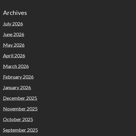
Archives
July 2026
June 2026
May 2026
April 2026
March 2026
February 2026
January 2026
December 2025
November 2025
October 2025
September 2025