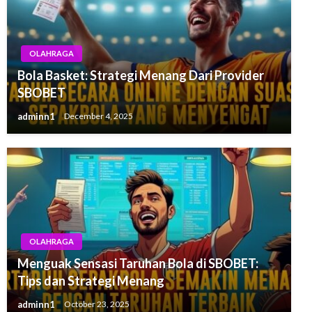
OLAHRAGA
Bola Basket: Strategi Menang Dari Provider
SBOBET
adminn1
December 4, 2025
OLAHRAGA
Menguak Sensasi Taruhan Bola di SBOBET:
Tips dan Strategi Menang
adminn1
October 23, 2025