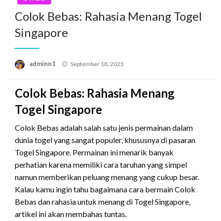
Colok Bebas: Rahasia Menang Togel
Singapore
Posted
adminn1
September 18, 2025
on
Colok Bebas: Rahasia Menang
Togel Singapore
Colok Bebas adalah salah satu jenis permainan dalam
dunia togel yang sangat populer, khususnya di pasaran
Togel Singapore. Permainan ini menarik banyak
perhatian karena memiliki cara taruhan yang simpel
namun memberikan peluang menang yang cukup besar.
Kalau kamu ingin tahu bagaimana cara bermain Colok
Bebas dan rahasia untuk menang di Togel Singapore,
artikel ini akan membahas tuntas.