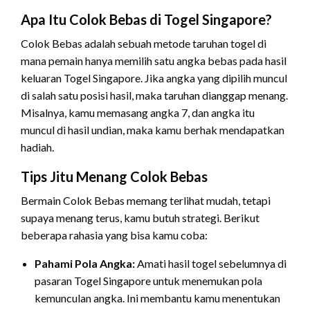
Apa Itu Colok Bebas di Togel Singapore?
Colok Bebas adalah sebuah metode taruhan togel di
mana pemain hanya memilih satu angka bebas pada hasil
keluaran Togel Singapore. Jika angka yang dipilih muncul
di salah satu posisi hasil, maka taruhan dianggap menang.
Misalnya, kamu memasang angka 7, dan angka itu
muncul di hasil undian, maka kamu berhak mendapatkan
hadiah.
Tips Jitu Menang Colok Bebas
Bermain Colok Bebas memang terlihat mudah, tetapi
supaya menang terus, kamu butuh strategi. Berikut
beberapa rahasia yang bisa kamu coba:
Pahami Pola Angka:
Amati hasil togel sebelumnya di
pasaran Togel Singapore untuk menemukan pola
kemunculan angka. Ini membantu kamu menentukan