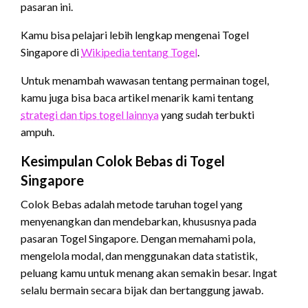
pasaran ini.
Kamu bisa pelajari lebih lengkap mengenai Togel
Singapore di
Wikipedia tentang Togel
.
Untuk menambah wawasan tentang permainan togel,
kamu juga bisa baca artikel menarik kami tentang
strategi dan tips togel lainnya
yang sudah terbukti
ampuh.
Kesimpulan Colok Bebas di Togel
Singapore
Colok Bebas adalah metode taruhan togel yang
menyenangkan dan mendebarkan, khususnya pada
pasaran Togel Singapore. Dengan memahami pola,
mengelola modal, dan menggunakan data statistik,
peluang kamu untuk menang akan semakin besar. Ingat
selalu bermain secara bijak dan bertanggung jawab.