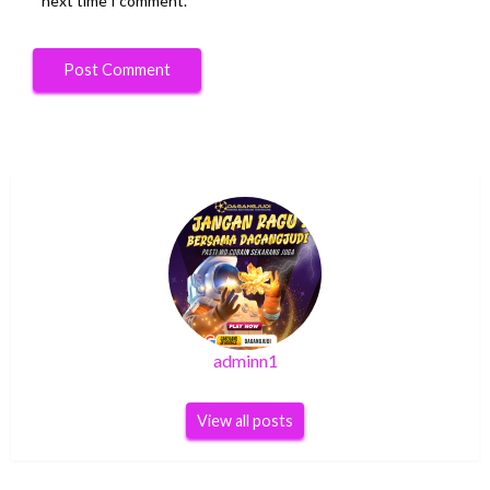
next time I comment.
adminn1
View all posts