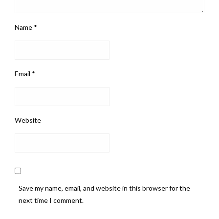
Name
*
Email
*
Website
Save my name, email, and website in this browser for the
next time I comment.