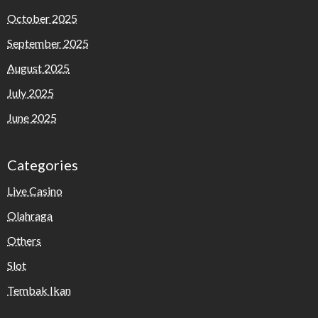
October 2025
September 2025
August 2025
July 2025
June 2025
Categories
Live Casino
Olahraga
Others
Slot
Tembak Ikan