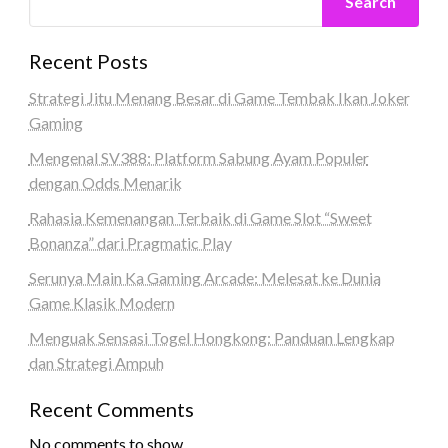
Search
Recent Posts
Strategi Jitu Menang Besar di Game Tembak Ikan Joker
Gaming
Mengenal SV388: Platform Sabung Ayam Populer
dengan Odds Menarik
Rahasia Kemenangan Terbaik di Game Slot “Sweet
Bonanza” dari Pragmatic Play
Serunya Main Ka Gaming Arcade: Melesat ke Dunia
Game Klasik Modern
Menguak Sensasi Togel Hongkong: Panduan Lengkap
dan Strategi Ampuh
Recent Comments
No comments to show.