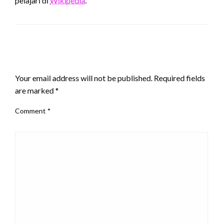
pelajari di
Wikipedia
.
LEAVE A RESPONSE
Your email address will not be published.
Required fields
are marked
*
Comment
*