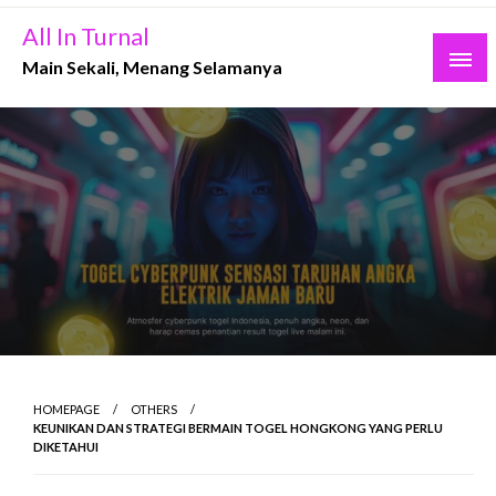
Skip
All In Turnal
to
Main Sekali, Menang Selamanya
content
HOMEPAGE
OTHERS
KEUNIKAN DAN STRATEGI BERMAIN TOGEL HONGKONG YANG PERLU
DIKETAHUI