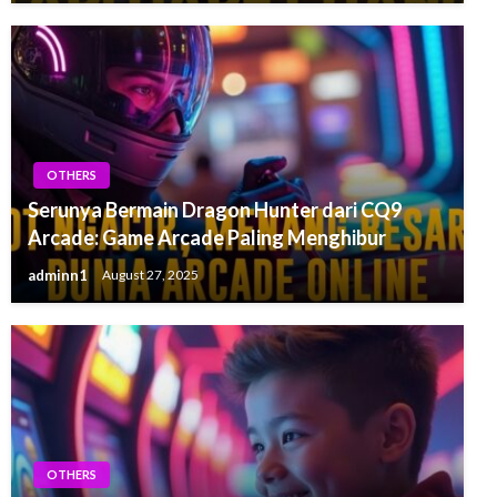
OTHERS
Serunya Bermain Dragon Hunter dari CQ9
Arcade: Game Arcade Paling Menghibur
adminn1
August 27, 2025
OTHERS