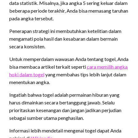
data statistik. Misalnya, jika angka 5 sering keluar dalam
beberapa periode terakhir, Anda bisa memasang taruhan
pada angka tersebut.
Penerapan strategi ini membutuhkan ketelitian dalam
mengamati pola hasil dan kesabaran dalam bermain
secara konsisten.
Untuk memperdalam wawasan Anda tentang togel, Anda
bisa membaca artikel terkait seperti
cara memilih angka
hoki dalam togel
yang membahas tips lebih lanjut dalam
menentukan angka.
Ingatlah bahwa togel adalah permainan hiburan yang
harus dimainkan secara bertanggung jawab. Selalu
prioritaskan kesenangan dan jangan jadikan perjudian
sebagai sumber utama penghasilan.
Informasi lebih mendetail mengenai togel dapat Anda