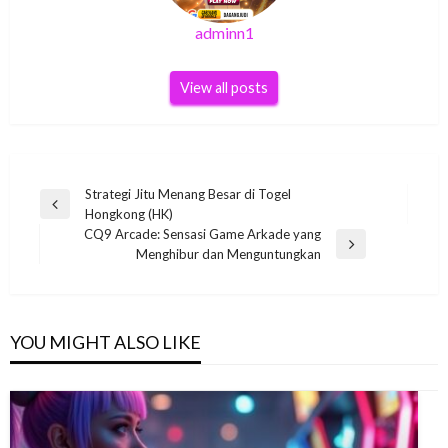
adminn1
View all posts
Post
Strategi Jitu Menang Besar di Togel
Previous
Hongkong (HK)
navigation
Post
CQ9 Arcade: Sensasi Game Arkade yang
Next
Menghibur dan Menguntungkan
Post
YOU MIGHT ALSO LIKE