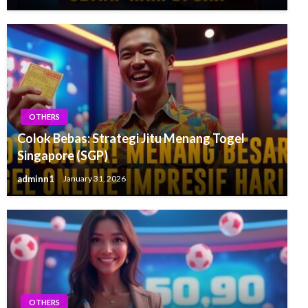
OTHERS
Colok Bebas: Strategi Jitu Menang Togel
Singapore (SGP)
adminn1
January 31, 2026
OTHERS