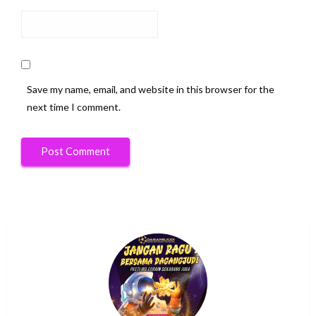
Save my name, email, and website in this browser for the
next time I comment.