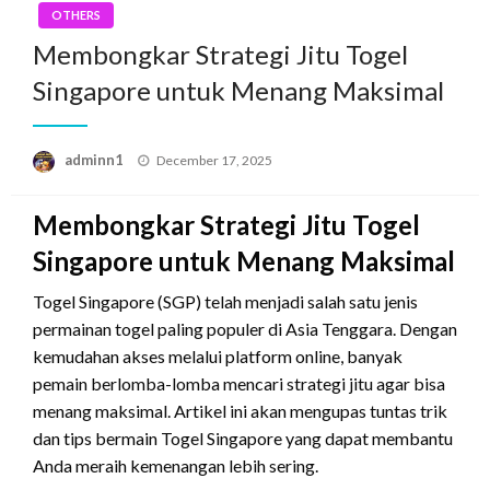
OTHERS
Membongkar Strategi Jitu Togel
Singapore untuk Menang Maksimal
Posted
adminn1
December 17, 2025
on
Membongkar Strategi Jitu Togel
Singapore untuk Menang Maksimal
Togel Singapore (SGP) telah menjadi salah satu jenis
permainan togel paling populer di Asia Tenggara. Dengan
kemudahan akses melalui platform online, banyak
pemain berlomba-lomba mencari strategi jitu agar bisa
menang maksimal. Artikel ini akan mengupas tuntas trik
dan tips bermain Togel Singapore yang dapat membantu
Anda meraih kemenangan lebih sering.