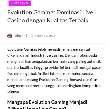
LIVE CASINO
Evolution Gaming: Dominasi Live
Casino dengan Kualitas Terbaik
Posted
adminn1
March 16, 2026
on
Evolution Gaming telah menjadi nama yang sangat
dikenal dalam industri
live casino
. Dengan fokus pada
menghadirkan pengalaman bermain yang paling autentik
dan berkualitas tinggi, provider ini berhasil merajai pasar
live casino global. Artikel ini akan membahas secara
mendalam tentang Evolution Gaming, inovasi, dan fitur
yang membuat mereka unggul dibandingkan kompetitor
lainnya.
Mengapa Evolution Gaming Menjadi
Pilihan Utama Live Casino?