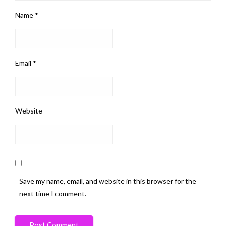
Name
*
Email
*
Website
Save my name, email, and website in this browser for the
next time I comment.