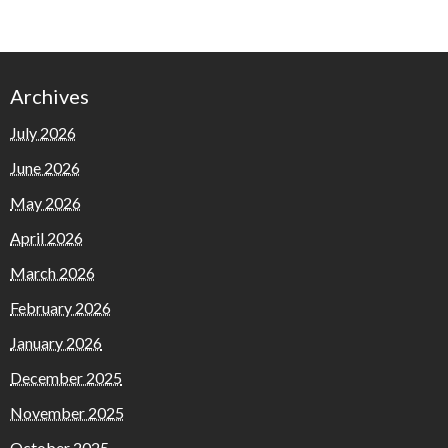
Archives
July 2026
June 2026
May 2026
April 2026
March 2026
February 2026
January 2026
December 2025
November 2025
October 2025