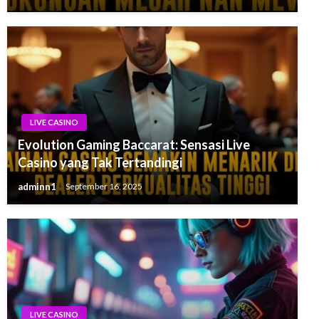
LIVE CASINO
Evolution Gaming Baccarat: Sensasi Live
Casino yang Tak Tertandingi
adminn1
September 16, 2025
LIVE CASINO