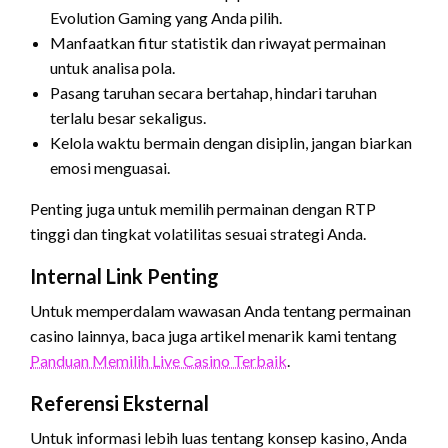
Evolution Gaming yang Anda pilih.
Manfaatkan fitur statistik dan riwayat permainan
untuk analisa pola.
Pasang taruhan secara bertahap, hindari taruhan
terlalu besar sekaligus.
Kelola waktu bermain dengan disiplin, jangan biarkan
emosi menguasai.
Penting juga untuk memilih permainan dengan RTP
tinggi dan tingkat volatilitas sesuai strategi Anda.
Internal Link Penting
Untuk memperdalam wawasan Anda tentang permainan
casino lainnya, baca juga artikel menarik kami tentang
Panduan Memilih Live Casino Terbaik
.
Referensi Eksternal
Untuk informasi lebih luas tentang konsep kasino, Anda