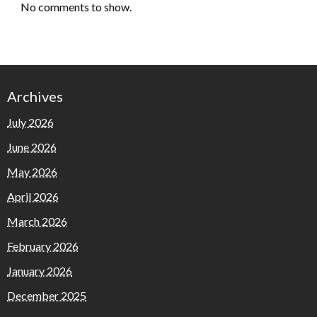
No comments to show.
Archives
July 2026
June 2026
May 2026
April 2026
March 2026
February 2026
January 2026
December 2025