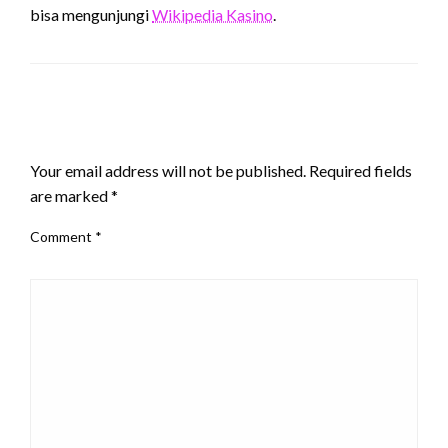
bisa mengunjungi
Wikipedia Kasino
.
LEAVE A RESPONSE
Your email address will not be published.
Required fields
are marked
*
Comment
*