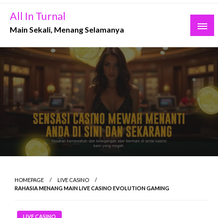
Skip
All In Turnal
to
Main Sekali, Menang Selamanya
content
HOMEPAGE
LIVE CASINO
RAHASIA MENANG MAIN LIVE CASINO EVOLUTION GAMING
LIVE CASINO