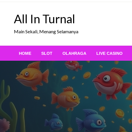
Skip
to
All In Turnal
content
Main Sekali, Menang Selamanya
HOME
SLOT
OLAHRAGA
LIVE CASINO