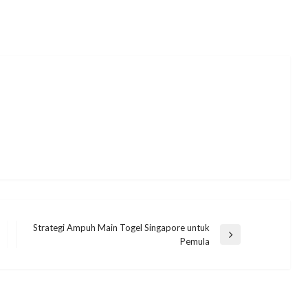
Strategi Ampuh Main Togel Singapore untuk
Next
Pemula
Post