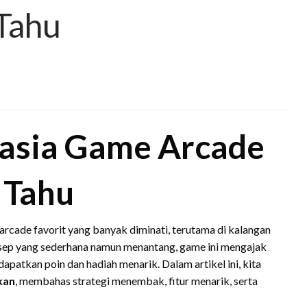
Tahu
hasia Game Arcade
 Tahu
arcade favorit yang banyak diminati, terutama di kalangan
nsep yang sederhana namun menantang, game ini mengajak
atkan poin dan hadiah menarik. Dalam artikel ini, kita
kan
, membahas strategi menembak, fitur menarik, serta