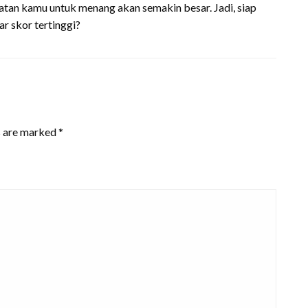
atan kamu untuk menang akan semakin besar. Jadi, siap
 skor tertinggi?
s are marked
*