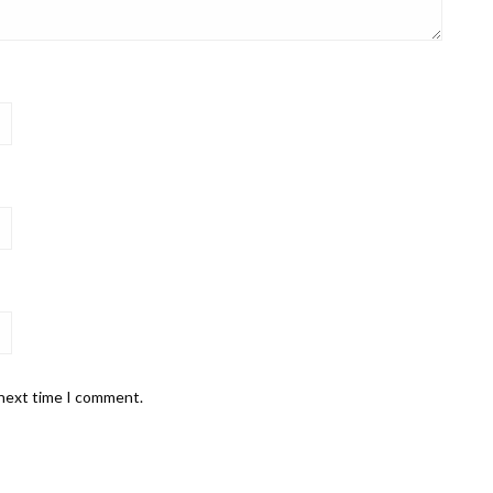
 next time I comment.