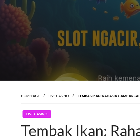
HOMEPAGE
LIVE CASINO
TEMBAK IKAN: RAHASIA GAME ARCA
LIVE CASINO
Tembak Ikan: Rah