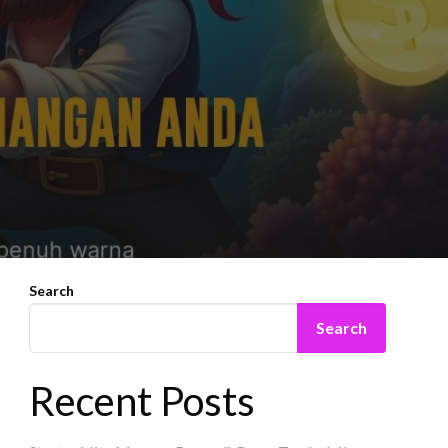
Search
Search
Recent Posts