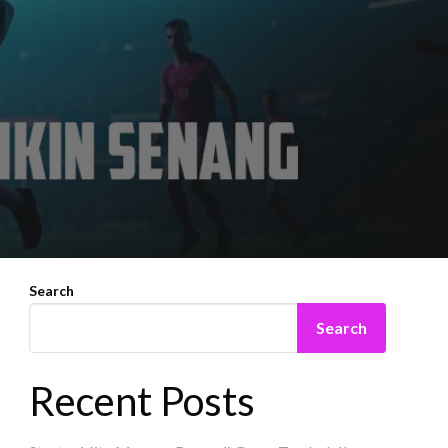
Search
Search
Recent Posts