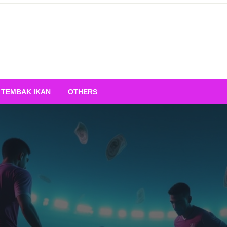
TEMBAK IKAN
OTHERS