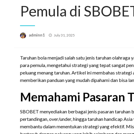
Pemula di SBOBE
Posted
adminn1
July 31, 2025
on
Taruhan bola menjadi salah satu jenis taruhan olahraga
para pemula, mengetahui strategi yang tepat sangat p
peluang menang taruhan. Artikel ini membahas strategi
memberikan panduan yang mudah dipahami dan bisa lan
Memahami Pasaran T
SBOBET menyediakan berbagai jenis pasaran taruhan bol
pertandingan, over/under, hingga taruhan handicap Asia
membantu dalam menentukan strategi yang efektif. Mis
bertaruh dengan peluang yang lebih seimbang dan mengu