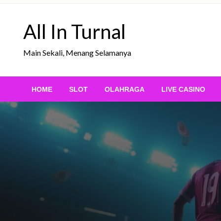
Skip
to
All In Turnal
content
Main Sekali, Menang Selamanya
HOME
SLOT
OLAHRAGA
LIVE CASINO