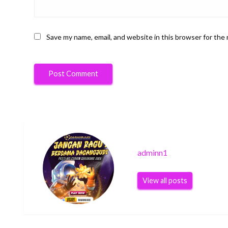
Save my name, email, and website in this browser for the
adminn1
View all posts