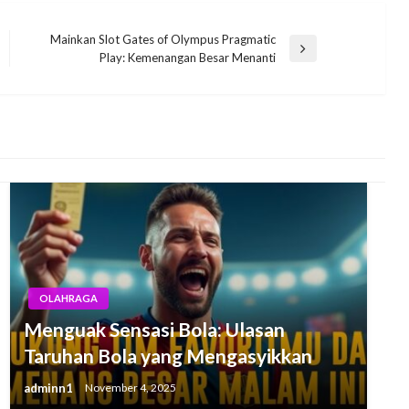
Mainkan Slot Gates of Olympus Pragmatic
Next
Play: Kemenangan Besar Menanti
Post
OLAHRAGA
Menguak Sensasi Bola: Ulasan
Taruhan Bola yang Mengasyikkan
adminn1
November 4, 2025