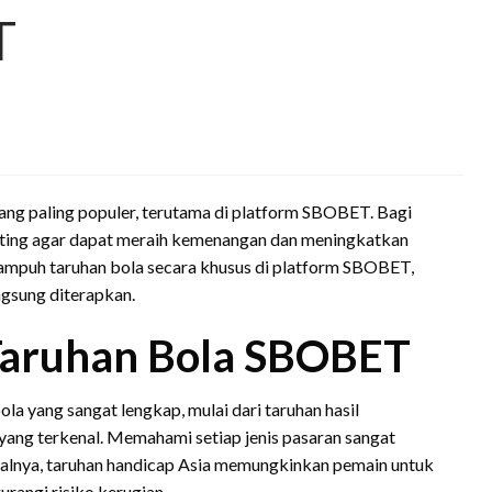
T
 yang paling populer, terutama di platform SBOBET. Bagi
enting agar dapat meraih kemenangan dan meningkatkan
 ampuh taruhan bola secara khusus di platform SBOBET,
gsung diterapkan.
aruhan Bola SBOBET
a yang sangat lengkap, mulai dari taruhan hasil
 yang terkenal. Memahami setiap jenis pasaran sangat
alnya, taruhan handicap Asia memungkinkan pemain untuk
rangi risiko kerugian.