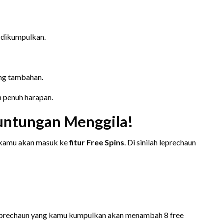
 dikumpulkan.
ng tambahan.
n penuh harapan.
runtungan Menggila!
n kamu akan masuk ke
fitur Free Spins
. Di sinilah leprechaun
 leprechaun yang kamu kumpulkan akan menambah 8 free