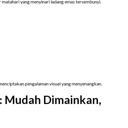
nar matahari yang menyinari ladang emas tersembunyi.
 menciptakan pengalaman visual yang menyenangkan.
: Mudah Dimainkan,