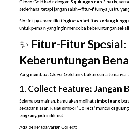
Clover Gold hadir dengan
5 gulungan dan 3 baris
, sert
sederhana, tetapi jangan salah—fitur-fiturnya justru yan
Slot ini juga memiliki
tingkat volatilitas sedang hingga
untuk pemain yang ingin mencoba keberuntungan sekal
✨
Fitur-Fitur Spesial
Keberuntungan Benar
Yang membuat Clover Gold unik bukan cuma temanya, tap
1.
Collect Feature: Jangan 
Selama permainan, kamu akan melihat
simbol uang
beru
sekadar hiasan. Kalau simbol
“Collect”
muncul di gulunga
langsung jadi milikmu!
Ada beberapa varian Collect: