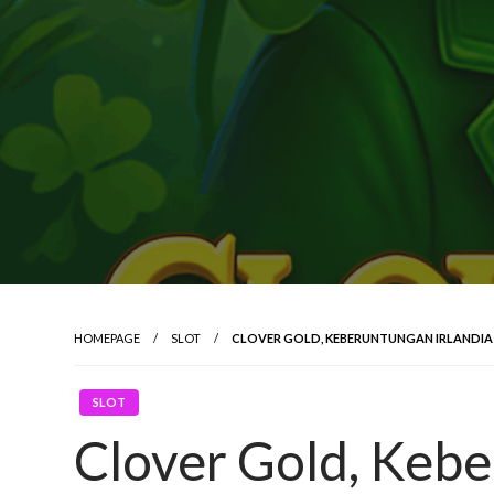
HOMEPAGE
SLOT
CLOVER GOLD, KEBERUNTUNGAN IRLANDIA
SLOT
Clover Gold, Kebe