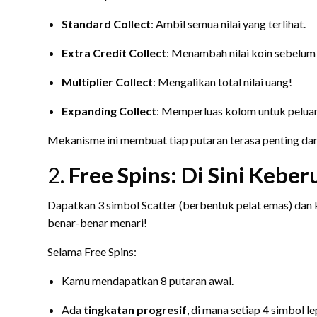
Standard Collect
: Ambil semua nilai yang terlihat.
Extra Credit Collect
: Menambah nilai koin sebelum
Multiplier Collect
: Mengalikan total nilai uang!
Expanding Collect
: Memperluas kolom untuk pelua
Mekanisme ini membuat tiap putaran terasa penting da
2.
Free Spins: Di Sini Kebe
Dapatkan 3 simbol Scatter (berbentuk pelat emas) da
benar-benar menari!
Selama Free Spins:
Kamu mendapatkan 8 putaran awal.
Ada
tingkatan progresif
, di mana setiap 4 simbol