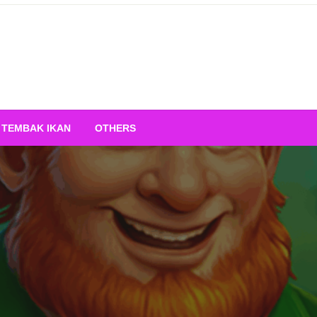
TEMBAK IKAN
OTHERS