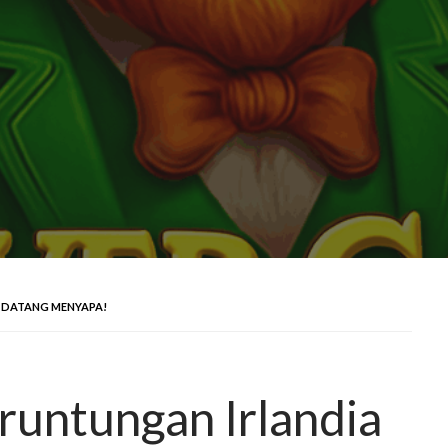
 DATANG MENYAPA!
runtungan Irlandia