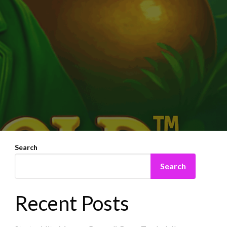
Search
Search
Recent Posts