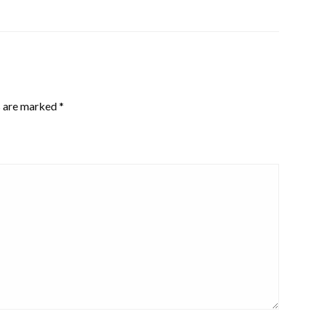
s are marked
*