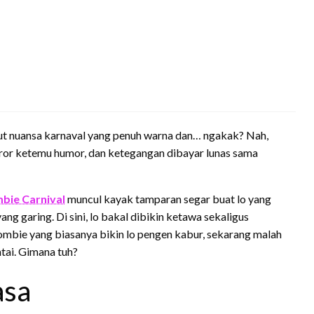
lut nuansa karnaval yang penuh warna dan… ngakak? Nah,
oror ketemu humor, dan ketegangan dibayar lunas sama
bie Carnival
muncul kayak tamparan segar buat lo yang
ng garing. Di sini, lo bakal dibikin ketawa sekaligus
mbie yang biasanya bikin lo pengen kabur, sekarang malah
ntai. Gimana tuh?
asa