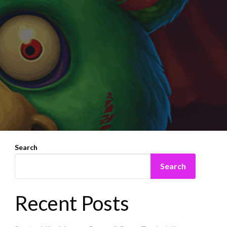
Search
Search
Recent Posts