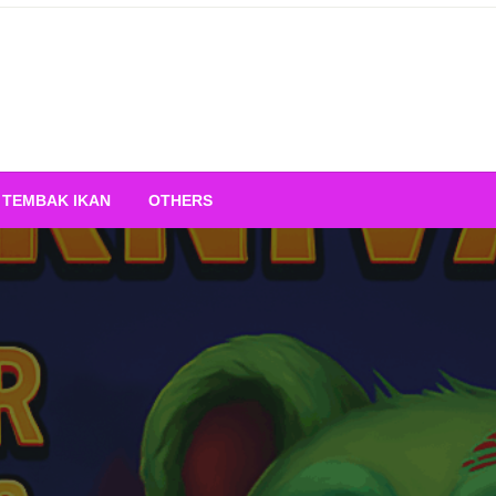
TEMBAK IKAN
OTHERS