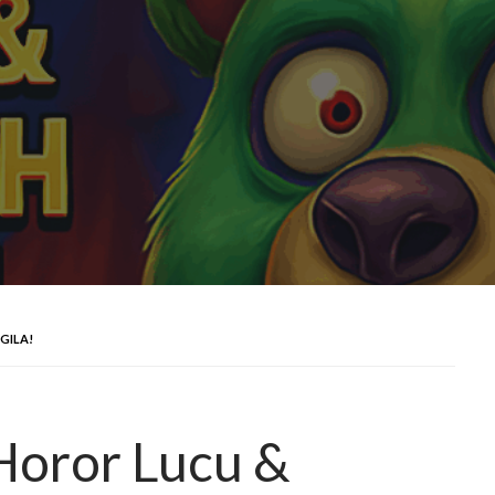
GILA!
Horor Lucu &