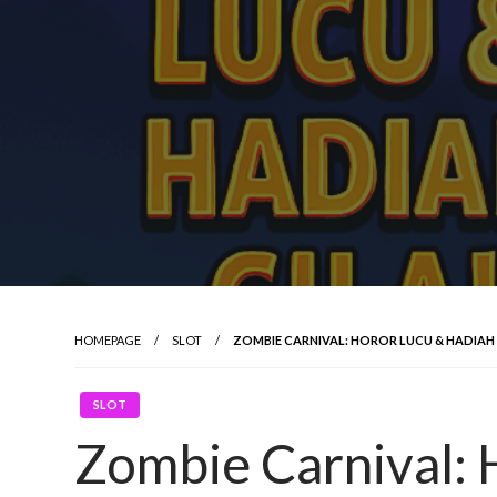
HOMEPAGE
SLOT
ZOMBIE CARNIVAL: HOROR LUCU & HADIAH 
SLOT
Zombie Carnival: 