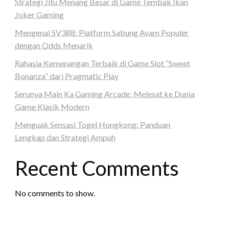
Strategi Jitu Menang Besar di Game Tembak Ikan
Joker Gaming
Mengenal SV388: Platform Sabung Ayam Populer
dengan Odds Menarik
Rahasia Kemenangan Terbaik di Game Slot “Sweet
Bonanza” dari Pragmatic Play
Serunya Main Ka Gaming Arcade: Melesat ke Dunia
Game Klasik Modern
Menguak Sensasi Togel Hongkong: Panduan
Lengkap dan Strategi Ampuh
Recent Comments
No comments to show.