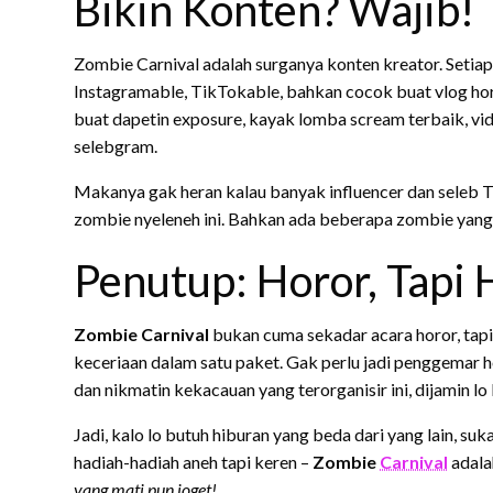
Bikin Konten? Wajib!
Zombie Carnival adalah surganya konten kreator. Setiap 
Instagramable, TikTokable, bahkan cocok buat vlog horor
buat dapetin exposure, kayak lomba scream terbaik, vid
selebgram.
Makanya gak heran kalau banyak influencer dan seleb 
zombie nyeleneh ini. Bahkan ada beberapa zombie yang 
Penutup: Horor, Tapi
Zombie Carnival
bukan cuma sekadar acara horor, tapi
keceriaan dalam satu paket. Gak perlu jadi penggemar ho
dan nikmatin kekacauan yang terorganisir ini, dijamin lo
Jadi, kalo lo butuh hiburan yang beda dari yang lain, su
hadiah-hadiah aneh tapi keren –
Zombie
Carnival
adalah
yang mati pun joget!