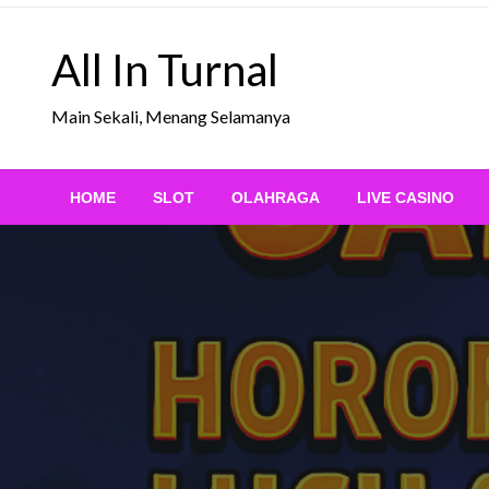
Skip
to
All In Turnal
content
Main Sekali, Menang Selamanya
HOME
SLOT
OLAHRAGA
LIVE CASINO