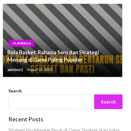
OLAHRAGA
Bola Basket: Rahasia Seru dan Strategi
Menang di Game Paling Populer
adminn1
August 23, 2025
Search
Search
Recent Posts
Strategi Jitu Menang Besar di Game Tembak Ikan Joker