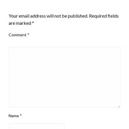
LEAVE A RESPONSE
Your email address will not be published.
Required fields
are marked
*
Comment
*
Name
*