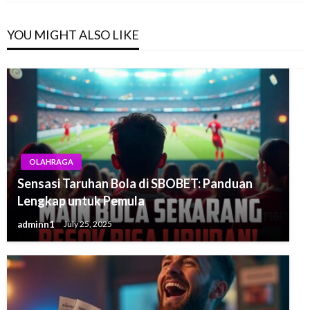
YOU MIGHT ALSO LIKE
OLAHRAGA
Sensasi Taruhan Bola di SBOBET: Panduan
Lengkap untuk Pemula
adminn1
July 25, 2025