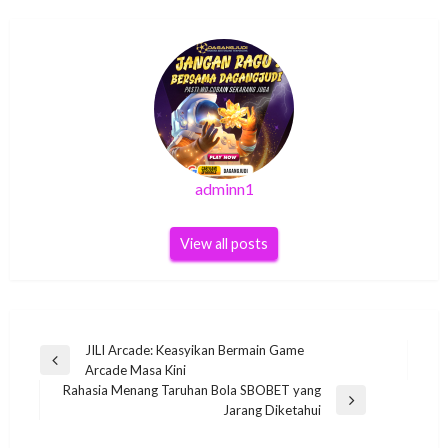
adminn1
View all posts
Post
JILI Arcade: Keasyikan Bermain Game
Previous
Arcade Masa Kini
navigation
Post
Rahasia Menang Taruhan Bola SBOBET yang
Next
Jarang Diketahui
Post