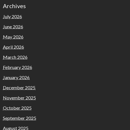
Archives
July 2026
June 2026
May 2026
April 2026
March 2026
February 2026
January 2026
December 2025
November 2025
October 2025
September 2025
August 2025