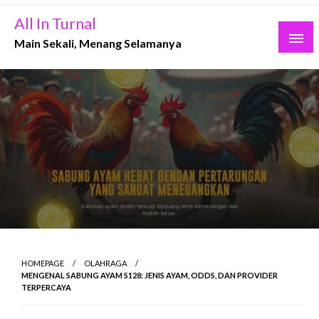
Skip
All In Turnal
to
Main Sekali, Menang Selamanya
content
HOMEPAGE
OLAHRAGA
MENGENAL SABUNG AYAM S128: JENIS AYAM, ODDS, DAN PROVIDER
TERPERCAYA