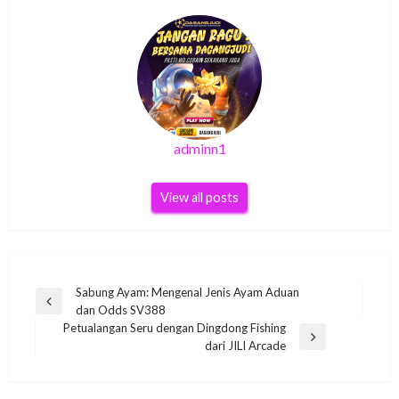
adminn1
View all posts
Post
Sabung Ayam: Mengenal Jenis Ayam Aduan
Previous
dan Odds SV388
navigation
Post
Petualangan Seru dengan Dingdong Fishing
Next
dari JILI Arcade
Post