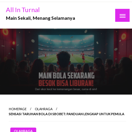
Skip
All In Turnal
to
Main Sekali, Menang Selamanya
content
HOMEPAGE
OLAHRAGA
SENSASI TARUHAN BOLA DI SBOBET: PANDUAN LENGKAP UNTUK PEMULA
OLAHRAGA