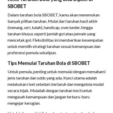
SBOBET
Dalam taruhan bola SBOBET, kamu akan menemukan
banyak pilihan taruhan. Mulai dari taruhan hasil akhir
(menang, seri, kalah), handicap, over/under, hingga
taruhan khusus seperti jumlah gol atau pemain yang
mencetak gol. Fleksibilitas ini memberikan kesempatan
untuk memilih strategi taruhan sesuai kemampuan dan
preferensi pemula sekalipun.
Tips Memulai Taruhan Bola di SBOBET
Untuk pemula, penting untuk memulai dengan memahami
jenis taruhan dan odds yang ada. Kunci utama adalah
melakukan riset sebelum bertaruh dan mengelola modal
secara bijak. Mulailah dengan taruhan kecil untuk
mengasah kemampuan dan jangan terburu-buru
mengejar kerugian.