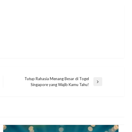
Tutup Rahasia Menang Besar di Togel
Next
Singapore yang Wajib Kamu Tahu!
Post