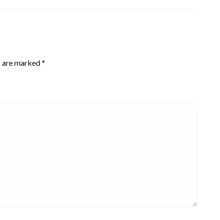
s are marked
*