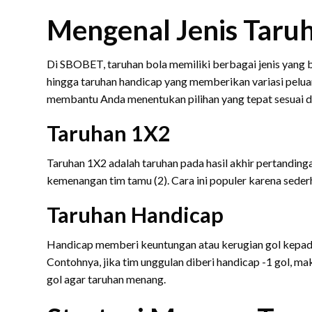
Mengenal Jenis Taru
Di SBOBET, taruhan bola memiliki berbagai jenis yang bi
hingga taruhan handicap yang memberikan variasi pelua
membantu Anda menentukan pilihan yang tepat sesuai de
Taruhan 1X2
Taruhan 1X2 adalah taruhan pada hasil akhir pertandinga
kemenangan tim tamu (2). Cara ini populer karena sede
Taruhan Handicap
Handicap memberi keuntungan atau kerugian gol kepada
Contohnya, jika tim unggulan diberi handicap -1 gol, ma
gol agar taruhan menang.