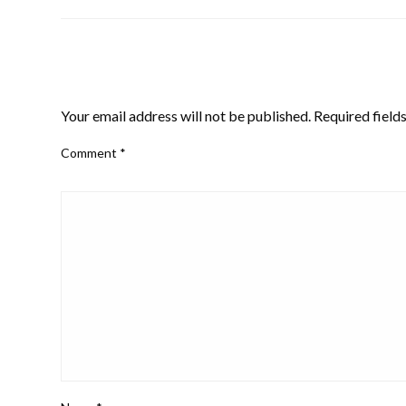
LEAVE A RESPONSE
Your email address will not be published.
Required field
Comment
*