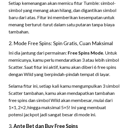
Setiap kemenangan akan memicu fitur Tumble: simbol-
simbol yang menang akan hilang, dan digantikan simbol
baru dari atas. Fitur ini memberikan kesempatan untuk
menang berturut-turut dalam satu putaran tanpa biaya
tambahan.
2. Mode Free Spins: Spin Gratis, Cuan Maksimal
Ini dia jantung dari permainan:
Free Spins Mode
. Untuk
memicunya, kamu perlu mendaratkan 3 atau lebih simbol
Scatter. Saat fitur ini aktif, kamu akan diberi 6 free spins
dengan Wild yang berpindah-pindah tempat di layar.
Selama fitur ini, setiap kali kamu mengumpulkan 3 simbol
Scatter tambahan, kamu akan mendapatkan tambahan
free spins dan simbol Wild akan membesar, mulai dari
1×1, 2×2, hingga maksimal 5×5! Ini yang membuat
potensi jackpot jadi sangat besar di mode ini.
3.
Ante Bet dan Buy Free Spins