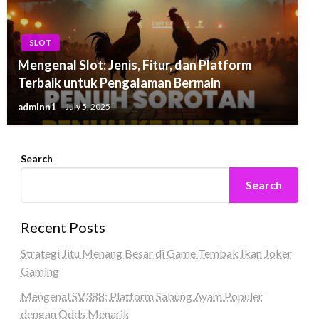
SLOT
Mengenal Slot: Jenis, Fitur, dan Platform
Terbaik untuk Pengalaman Bermain
adminn1
July 5, 2025
Search
Search
Recent Posts
Strategi Jitu Menang Besar di Game Tembak Ikan Joker
Gaming
Mengenal SV388: Platform Sabung Ayam Populer
dengan Odds Menarik