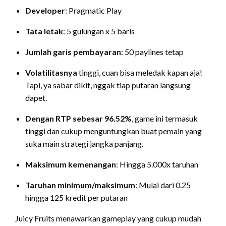
Developer
: Pragmatic Play
Tata letak
: 5 gulungan x 5 baris
Jumlah garis pembayaran
: 50 paylines tetap
Volatilitasnya
tinggi, cuan bisa meledak kapan aja!
Tapi, ya sabar dikit, nggak tiap putaran langsung
dapet.
Dengan RTP sebesar 96.52%
, game ini termasuk
tinggi dan cukup menguntungkan buat pemain yang
suka main strategi jangka panjang.
Maksimum kemenangan
: Hingga 5.000x taruhan
Taruhan minimum/maksimum
: Mulai dari 0.25
hingga 125 kredit per putaran
Juicy Fruits menawarkan gameplay yang cukup mudah