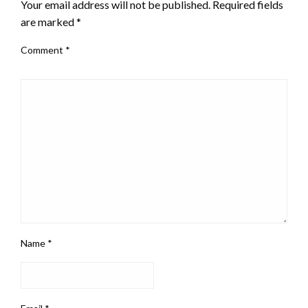
Your email address will not be published.
Required fields
are marked
*
Comment
*
Name
*