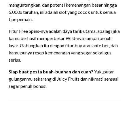
menguntungkan, dan potensi kemenangan besar hingga
5.000x taruhan, ini adalah slot yang cocok untuk semua
tipe pemain.
Fitur Free Spins-nya adalah daya tarik utama, apalagi jika
kamu berhasil memperbesar Wild-nya sampai penuh
layar. Gabungkan itu dengan fitur buy atau ante bet, dan
kamu punya resep kemenangan yang segar sekaligus
serius.
Siap buat pesta buah-buahan dan cuan?
Yuk, putar
gulunganmu sekarang di Juicy Fruits dan nikmati sensasi
segar penuh bonus!
LEAVE A RESPONSE