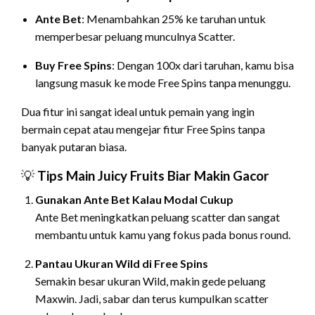
Ante Bet
: Menambahkan 25% ke taruhan untuk
memperbesar peluang munculnya Scatter.
Buy Free Spins
: Dengan 100x dari taruhan, kamu bisa
langsung masuk ke mode Free Spins tanpa menunggu.
Dua fitur ini sangat ideal untuk pemain yang ingin
bermain cepat atau mengejar fitur Free Spins tanpa
banyak putaran biasa.
💡
Tips Main Juicy Fruits Biar Makin Gacor
Gunakan Ante Bet Kalau Modal Cukup
Ante Bet meningkatkan peluang scatter dan sangat
membantu untuk kamu yang fokus pada bonus round.
Pantau Ukuran Wild di Free Spins
Semakin besar ukuran Wild, makin gede peluang
Maxwin. Jadi, sabar dan terus kumpulkan scatter