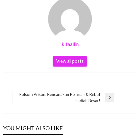
kitaallin
View all posts
Post
Folsom Prison: Rencanakan Pelarian & Rebut
Next
Hadiah Besar!
navigation
Post
YOU MIGHT ALSO LIKE