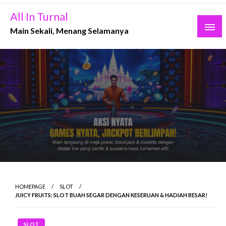
Skip
All In Turnal
to
Main Sekali, Menang Selamanya
content
HOMEPAGE
SLOT
JUICY FRUITS: SLOT BUAH SEGAR DENGAN KESERUAN & HADIAH BESAR!
SLOT