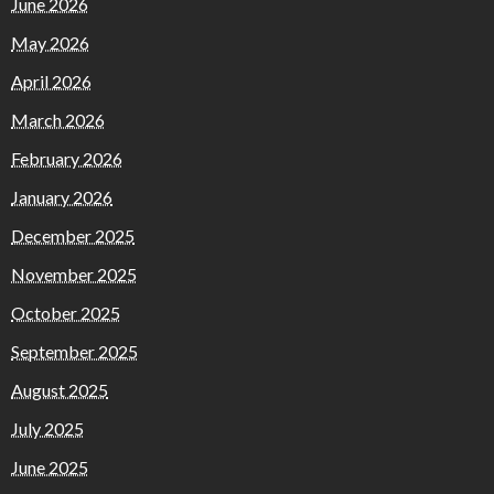
June 2026
May 2026
April 2026
March 2026
February 2026
January 2026
December 2025
November 2025
October 2025
September 2025
August 2025
July 2025
June 2025