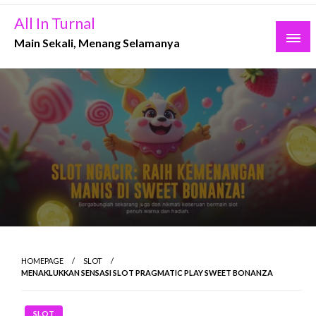
Skip
All In Turnal
to
Main Sekali, Menang Selamanya
content
HOMEPAGE
SLOT
MENAKLUKKAN SENSASI SLOT PRAGMATIC PLAY SWEET BONANZA
SLOT