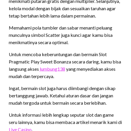
menikmati putaran gratis dengan multiplier. Selanjutnya,
kelola modal dengan bijak dan sesuaikan taruhan agar
tetap bertahan lebih lama dalam permainan.
Memahami pola tumbler dan sabar menanti peluang
munculnya simbol Scatter juga kunci agar kamu bisa
menikmatinya secara optimal.
Untuk mencoba keberuntungan dan bermain Slot
Pragmatic Play Sweet Bonanza secara daring, kamu bisa
langsung akses
lumbung138
yang menyediakan akses
mudah dan terpercaya.
Ingat, bermain slot juga harus diimbangi dengan sikap
bertanggung jawab. Ketahui aturan dasar dan jangan
mudah tergoda untuk bermain secara berlebihan.
Untuk informasi lebih lengkap seputar slot dan game
seru lainnya, kamu bisa membaca artikel menarik kami di
Live Casino
.