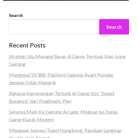
Search
Search
Recent Posts
Strategi Jitu Menang Besar di Game Tembak Ikan Joker
Gaming
Mengenal SV388: Platform Sabung Ayam Populer
dengan Odds Menarik
Rahasia Kemenangan Terbaik di Game Slot “Sweet
Bonanza” dari Pragmatic Play
Serunya Main Ka Gaming Arcade: Melesat ke Dunia
Game Klasik Modern
Menguak Sensasi Togel Hongkong: Panduan Lengkap
dan Strategi Ampuh