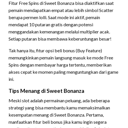
Fitur Free Spins di Sweet Bonanza bisa diaktifkan saat
pemain mendapatkan empat atau lebih simbol Scatter
berupa permen lolli. Saat mode ini aktif, pemain
mendapat 10 putaran gratis dengan potensi
menggandakan kemenangan melalui multiplier acak.
Setiap putaran bisa membawa keberuntungan besar!
Tak hanya itu, fitur opsi beli bonus (Buy Feature)
memungkinkan pemain langsung masuk ke mode Free
Spins dengan membayar harga tertentu, memberikan
akses cepat ke momen paling menguntungkan dari game
ini.
Tips Menang di Sweet Bonanza
Meski slot adalah permainan peluang, ada beberapa
strategi yang bisa membantu kamu memaksimalkan
kesempatan menang di Sweet Bonanza. Pertama,
manfaatkan fitur beli bonus jika kamu ingin segera